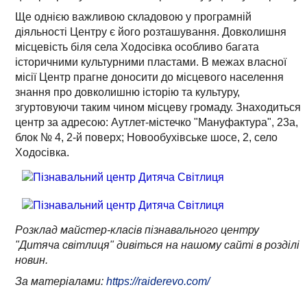
Ще однією важливою складовою у програмній
діяльності Центру є його розташування. Довколишня
місцевість біля села Ходосівка особливо багата
історичними культурними пластами. В межах власної
місії Центр прагне доносити до місцевого населення
знання про довколишню історію та культуру,
згуртовуючи таким чином місцеву громаду. Знаходиться
центр за адресою: Аутлет-містечко "Мануфактура", 23а,
блок № 4, 2-й поверх; Новообухівське шосе, 2, село
Ходосівка.
Розклад майстер-класів пізнавального центру
"Дитяча світлиця" дивіться на нашому сайті в розділі
новин.
За матеріалами:
https://raiderevo.com/