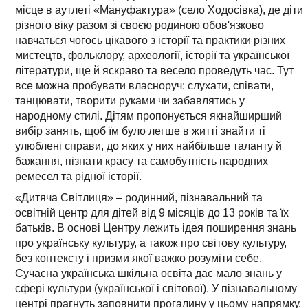
місце в аутлеті «Мануфактура» (село Ходосівка), де діти
різного віку разом зі своєю родиною обов'язково
навчаться чогось цікавого з історії та практики різних
мистецтв, фольклору, археології, історії та української
літератури, ще й яскраво та весело проведуть час. Тут
все можна пробувати власноруч: слухати, співати,
танцювати, творити руками чи забавлятись у
народному стилі. Дітям пропонується якнайширший
вибір занять, щоб їм було легше в житті знайти ті
улюблені справи, до яких у них найбільше таланту й
бажання, пізнати красу та самобутність народних
ремесел та рідної історії.
«Дитяча Світлиця» – родинний, пізнавальний та
освітній центр для дітей від 9 місяців до 13 років та їх
батьків. В основі Центру лежить ідея поширення знань
про українську культуру, а також про світову культуру,
без контексту і призми якої важко розуміти себе.
Сучасна українська шкільна освіта дає мало знань у
сфері культури (української і світової). У пізнавальному
центрі прагнуть заповнити прогалину у цьому напрямку.