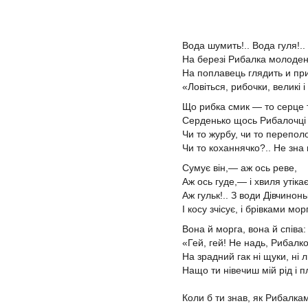
Вода шумить!.. Вода гуля!..
На березі Рибалка молоде
На поплавець глядить и пр
«Ловіться, рибочки, великі і
Що рибка смик — то серце т
Серденько щось Рибалочці 
Чи то журбу, чи то перепол
Чи то коханнячко?.. Не зна 
Сумує він,— аж ось реве,
Аж ось гуде,— і хвиля утікає
Аж гульк!.. З води Дівчинон
І косу зчісує, і брівками морг
Вона й морга, вона й співа:
«Гей, гей! Не надь, Рибал
На зрадний гак ні щуки, ні л
Нащо ти нівечиш мій рід і 
Коли б ти знав, як Рибалка