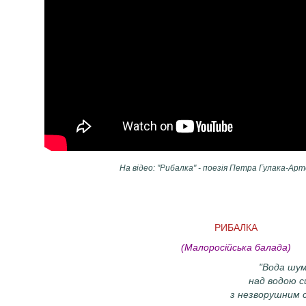
На відео: "Рибалка" - поезія Петра Гулака-Ар
РИБАЛКА
(Малоросійська балада)
"Вода шум
над водою с
з незворушним с