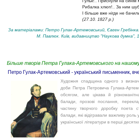
Гульк!.. Приснули на синім 
Рибалка хлюп!.. За ним шуб
І більше вже нігде не бачил
(27.10. 1827 р.)
За матеріалами: Петро Гулак-Артемовський, Євген Гребінка
М. Павлюк. Київ, видавництво "Наукова думка", 1
Більше творів Петра Гулака-Артемовського на нашому
Петро Гулак-Артемовський - український письменник, вч
Художня спадщина одного з визначн
доби Петра Петровича Гулака-Артем
обсягом, але цікава й різноманіт
балади, прозові послання, переклад
частину творчого доробку поета с
балади, які відігравали важливу роль 
української літератури в перші десятил