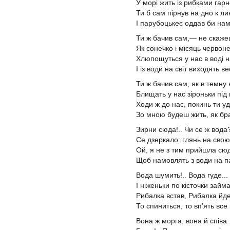
У морі жить із рибками гарн
Ти б сам пірнув на дно к л
І парубоцькеє оддав би нам
Ти ж бачив сам,— не скаже
Як сонечко і місяць червон
Хлюпощуться у нас в воді н
І із води на світ виходять в
Ти ж бачив сам, як в темну 
Блищать у нас зіроньки під
Ходи ж до нас, покинь ти уд
Зо мною будеш жить, як бра
Зирни сюда!.. Чи се ж вода?
Се дзеркало: глянь на свою 
Ой, я не з тим прийшла сю
Щоб намовлять з води на п
Вода шумить!.. Вода гуде...
І ніженьки по кісточки займа
Рибалка встав, Рибалка йде
То спиниться, то вп’ять все
Вона ж морга, вона й співа..