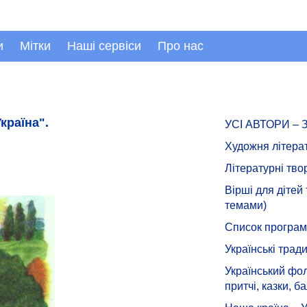
и
Мітки
Наші сервіси
Про нас
країна".
УСІ АВТОРИ –
Художня літера
Літературні тво
Вірші для дітей
темами)
Список програмн
Українські тради
Український фол
притчі, казки, ба