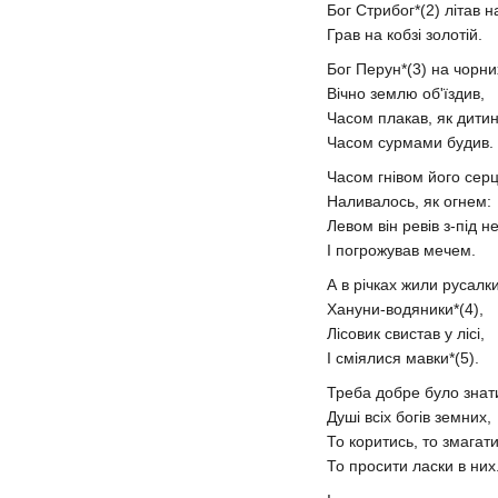
Бог Стрибог*(2) літав н
Грав на кобзі золотій.
Бог Перун*(3) на чорн
Вічно землю об'їздив,
Часом плакав, як дитин
Часом сурмами будив.
Часом гнівом його сер
Наливалось, як огнем:
Левом він ревів з-під н
І погрожував мечем.
А в річках жили русалки
Хануни-водяники*(4),
Лісовик свистав у лісі,
І сміялися мавки*(5).
Треба добре було знат
Душі всіх богів земних,
То коритись, то змагати
То просити ласки в них