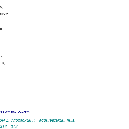
а,
вітом
.
ню
ах
ав,
,
довгим волоссям.
м 1. Упорядник Р. Радишевський. Київ.
312 - 313.