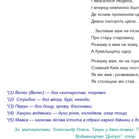
І змагалася людина,
І вперед невпинно йшл
Де ясним промінням-ц
Дивна папороть цвіла..
...Заспіваю вам не піс
Про стару старовину,
Розкажу я вам не казку,
А бувальщину одну.
Розкажу вам, як на гор
Славний Київ наш пост
Як він жив і розвивався
Як столицею він став...
*(1) Волос (Велес) — бог скотарства, торгівлі.
*(2) Стрибог — бог вітру, бурі, негоди.
*(3) Перун — бог дощу, грому, блискавки.
*(4) Хануни водяники — духи річок, колодязів, озер тощо.
*(5) Мавка — казкова лісова істота в образі гарної дівчини з 
За матеріалами: Олександр Олесь. Твори у двох томах. То
Видавництво "Дніпро", стор. 