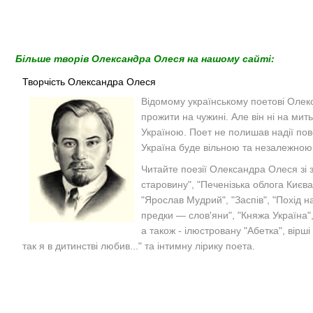
Більше творів Олександра Олеся на нашому сайті:
Творчість Олександра Олеся
Відомому українському поетові Олек
прожити на чужині. Але він ні на мит
Україною. Поет не полишав надії пов
Україна буде вільною та незалежно
Читайте поезії Олександра Олеся зі з
старовину", "Печенізька облога Києва
"Ярослав Мудрий", "Заспів", "Похід 
предки — слов'яни", "Княжа Україна", 
а також - ілюстровану "Абетка", вірші
так я в дитинстві любив..."
та інтимну лірику поета.