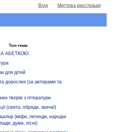
Вхід
Миттєва реєстрація
Топ-теми
 ЗА АБЕТКОЮ
тура
ри для дітей
 та дорослих (за авторами та
их творів з літератури
ції (свята, обряди, звичаї)
ьклор (міфи, легенди, народні
лади, думи, пісні)