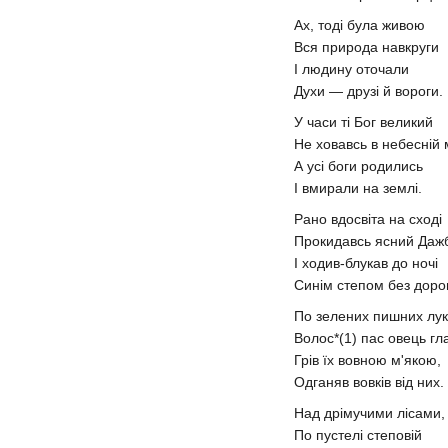
Ах, тоді була живою
Вся природа навкруги
І людину оточали
Духи — друзі й вороги.
У часи ті Бог великий
Не ховавсь в небесній 
А усі боги родились
І вмирали на землі.
Рано вдосвіта на сході
Прокидавсь ясний Даж
І ходив-блукав до ночі
Синім степом без дорог
По зелених пишних лу
Волос*(1) пас овець гл
Грів їх вовною м'якою,
Одганяв вовків від них.
Над дрімучими лісами,
По пустелі степовій