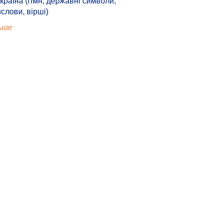
країна (гімн, державні символи,
ислови, вірші)
ьше