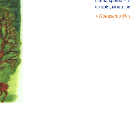
Наша країна – У
історія, мова: в
+ Показати біл