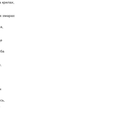
а крилах,
их хмарах
а,
це
еба
,
и
сь,
.