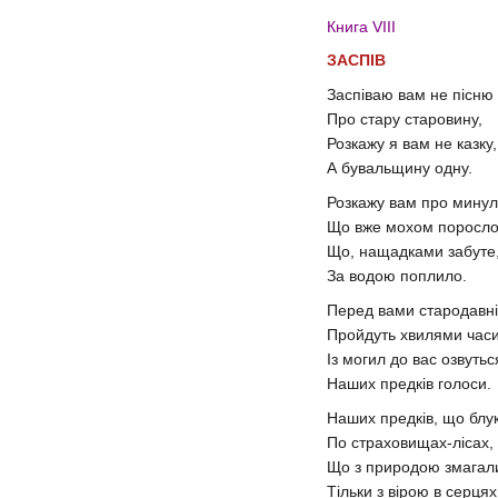
Книга VIII
ЗАСПІВ
Заспіваю вам не пісню
Про стару старовину,
Розкажу я вам не казку,
А бувальщину одну.
Розкажу вам про минул
Що вже мохом поросло
Що, нащадками забуте
За водою поплило.
Перед вами стародавні
Пройдуть хвилями часи
Із могил до вас озвутьс
Наших предків голоси.
Наших предків, що блу
По страховищах-лісах,
Що з природою змагал
Тільки з вірою в серцях