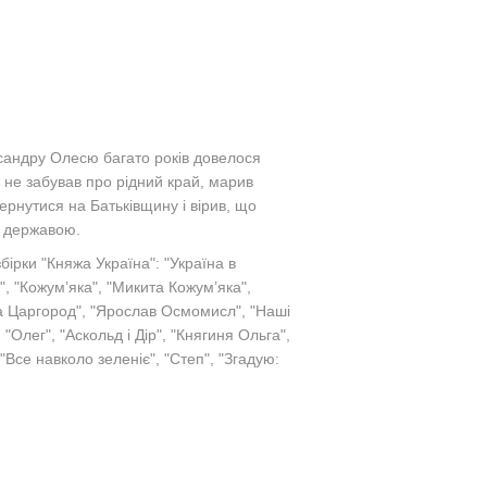
сандру Олесю багато років довелося
ь не забував про рідний край, марив
ернутися на Батьківщину і вірив, що
ю державою.
бірки "Княжа Україна": "Україна в
", "Кожум’яка", "Микита Кожум’яка",
на Царгород", "Ярослав Осмомисл", "Наші
"Олег", "Аскольд і Дір", "Княгиня Ольга",
 "Все навколо зеленіє", "Степ",
"Згадую: