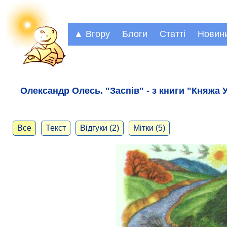
▲ Вгору
Блоги
Статті
Новин
Олександр Олесь. "Заспів" - з книги "Княжа У
Все
Текст
Відгуки (2)
Мітки (5)