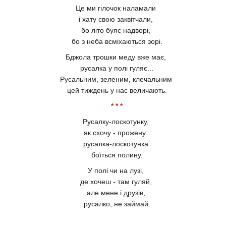
Це ми гілочок наламали
і хату свою заквітчали,
бо літо буяє надворі,
бо з неба всміхаються зорі.
Бджола трошки меду вже має,
русалка у полі гуляє...
Русальним, зеленим, клечальним
цей тиждень у нас величають.
* * *
Русалку-лоскотунку,
як схочу - прожену:
русалка-лоскотунка
боїться полину.
У полі чи на лузі,
де хочеш - там гуляй,
але мене і друзів,
русалко, не займай.