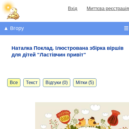
Вхід
Миттєва реєстрація
▲ Вгору
☰
Наталка Поклад. Ілюстрована збірка віршів
для дітей "Ластівчин привіт"
Все
Текст
Відгуки (0)
Мітки (5)