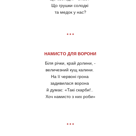
Що грушки солодкі
та медок у нас?
* * *
НАМИСТО ДЛЯ ВОРОНИ
Біля річки, край долини, -
величезний кущ калини.
На її червоні грона
задивилася ворона
й думає: «Такі скарби!..
Хоч намисто з них роби»
* * *