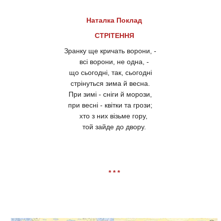
Наталка Поклад
СТРІТЕННЯ
Зранку ще кричать ворони, -
всі ворони, не одна, -
що сьогодні, так, сьогодні
стрінуться зима й весна.
При зимі - сніги й морози,
при весні - квітки та грози;
хто з них візьме гору,
той зайде до двору.
* * *