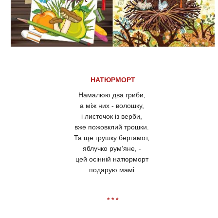
НАТЮРМОРТ
Намалюю два гриби,
а між них - волошку,
і листочок із верби,
вже пожовклий трошки.
Та ще грушку бергамот,
яблучко рум’яне, -
цей осінній натюрморт
подарую мамі.
* * *