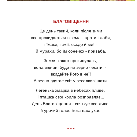
БЛАГОВІЩЕННЯ
Це день такий, коли після зими
все прокидається в землі - кроти і жаби,
і їжаки, і змії: осьде й ми! -
й мурахи, бо їм сонечко - приваба.
Земля також прокинулась,
вона віднині буде на зерно чекати, -
вкидайте його в неї!
А весна вдягає світ у веселкові шати.
Легенька хмарка в небесах пливе,
і пташка свої крила розправляє...
День Благовіщення - святкує все живе
й урочий голос Бога наслухає.
* * *