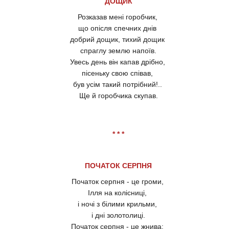
ДОЩИК
Розказав мені горобчик,
що опісля спечних днів
добрий дощик, тихий дощик
спраглу землю напоїв.
Увесь день він капав дрібно,
пісеньку свою співав,
був усім такий потрібний!..
Ще й горобчика скупав.
* * *
ПОЧАТОК СЕРПНЯ
Початок серпня - це громи,
Ілля на колісниці,
і ночі з білими крильми,
і дні золотолиці.
Початок серпня - це жнива: