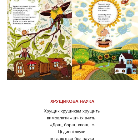
ХРУЩИКОВА НАУКА
Хрущик хрущикам хрущить
вимовляти «щ» їх вчить.
«Дощ, борщ, хвощ...»
Ці дивні звуки
не даються без науки.