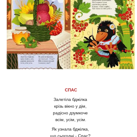
СПАС
Залетіла бджілка
крізь вікно у дім,
радісно дзумкоче
всім, усім, усім.
Як узнала бджілка,
що сьогодні - Спас?