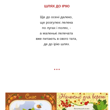
ШЛЯХ ДО ІРІЮ
Ще до осені далеко,
ще розгулює лелека
по лугах і полях, -
а маленькі лелечата
вже питають в свого тата,
де до ірію шлях.
* * *