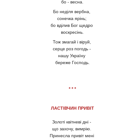
бо - весна.
Бо неділя вербна,
сонечка ярінь;
бо вділив Бог щедро
воскресінь.
Тож змагай і віруй,
серце роз погодь -
нашу Україну
береже Господь.
* * *
ЛАСТІВЧИН ПРИВІТ
Золоті квітневі дні -
що захочу, вимрію.
Принесла привіт мені