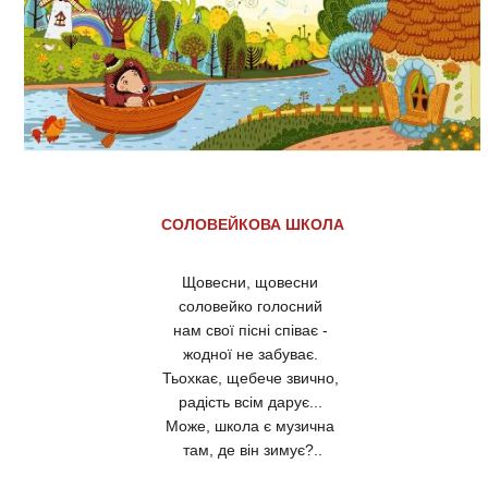
СОЛОВЕЙКОВА ШКОЛА
Щовесни, щовесни
соловейко голосний
нам свої пісні співає -
жодної не забуває.
Тьохкає, щебече звично,
радість всім дарує...
Може, школа є музична
там, де він зимує?..