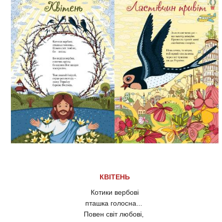
КВІТЕНЬ
Котики вербові
пташка голосна...
Повен світ любові,