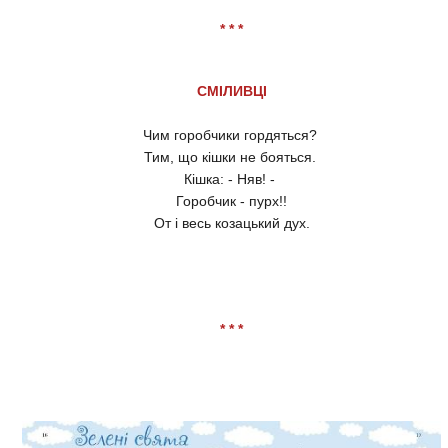
* * *
СМІЛИВЦІ
Чим горобчики гордяться?
Тим, що кішки не бояться.
Кішка: - Няв! -
Горобчик - пурх!!
От і весь козацький дух.
* * *