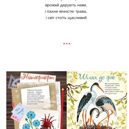
врожай дарують ниви,
і пахне вічністю трава,
і світ стоїть щасливий.
* * *