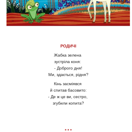
РОДИЧІ
Жабка зелена
зустріла коня:
- Доброго дня!
Ми, здається, рідня?
Кінь засміявся
й спитав басовито:
- Де ж це ви, сестро,
згубили копита?
* * *