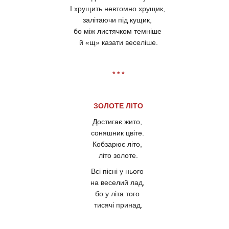
І хрущить невтомно хрущик,
залітаючи під кущик,
бо між листячком темніше
й «щ» казати веселіше.
* * *
ЗОЛОТЕ ЛІТО
Достигає жито,
соняшник цвіте.
Кобзарює літо,
літо золоте.
Всі пісні у нього
на веселий лад,
бо у літа того
тисячі принад.