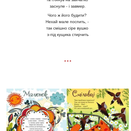
заснуле - і завмер.
Чого ж його будити?
Нехай мале поспить, -
так смішно сіре вушко
з-під кущика стирчить
* * *