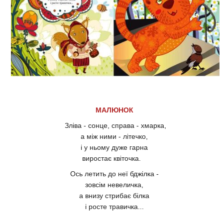
МАЛЮНОК
Зліва - сонце, справа - хмарка,
а між ними - літечко,
і у ньому дуже гарна
виростає квіточка.
Ось летить до неї бджілка -
зовсім невеличка,
а внизу стрибає білка
і росте травичка...