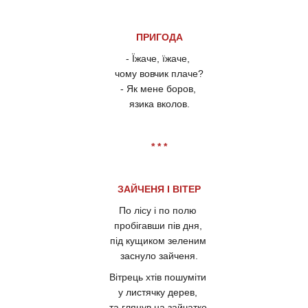
ПРИГОДА
- Їжаче, їжаче,
чому вовчик плаче?
- Як мене боров,
язика вколов.
* * *
ЗАЙЧЕНЯ І ВІТЕР
По лісу і по полю
пробігавши пів дня,
під кущиком зеленим
заснуло зайченя.
Вітрець хтів пошуміти
у листячку дерев,
та глянув на зайчатко