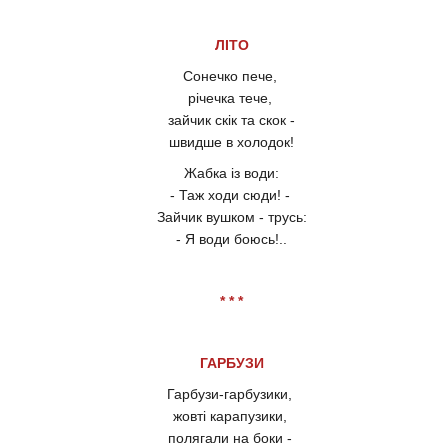
ЛІТО
Сонечко пече,
річечка тече,
зайчик скік та скок -
швидше в холодок!
Жабка із води:
- Таж ходи сюди! -
Зайчик вушком - трусь:
- Я води боюсь!..
* * *
ГАРБУЗИ
Гарбузи-гарбузики,
жовті карапузики,
полягали на боки -