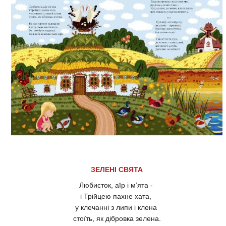
ЗЕЛЕНІ СВЯТА
Любисток, аїр і м’ята -
і Трійцею пахне хата,
у клечанні з липи і клена
стоїть, як дібровка зелена.