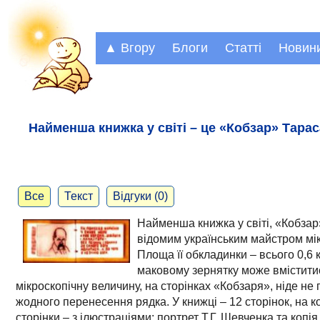
▲ Вгору
Блоги
Статті
Новин
Найменша книжка у світі – це «Кобзар» Тара
Все
Текст
Відгуки (0)
Найменша книжка у світі, «Кобза
відомим українським майстром м
Площа її обкладинки – всього 0,6 
маковому зернятку може вміститис
мікроскопічну величину, на сторінках «Кобзаря», ніде н
жодного перенесення рядка. У книжці – 12 сторінок, на к
сторінки – з ілюстраціями: портрет Т.Г. Шевченка та коп