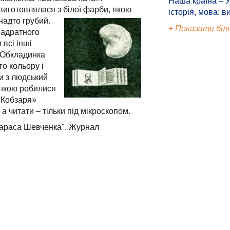
Наша країна – У
 виготовлялася з білої фарби, якою
історія, мова: в
надто грубий.
+ Показати біл
вадратного
 всі інші
. Обкладинка
о кольору і
и з людський
инкою робилися
«Кобзаря»
 читати – тільки під мікроскопом.
Тараса Шевченка". Журнал