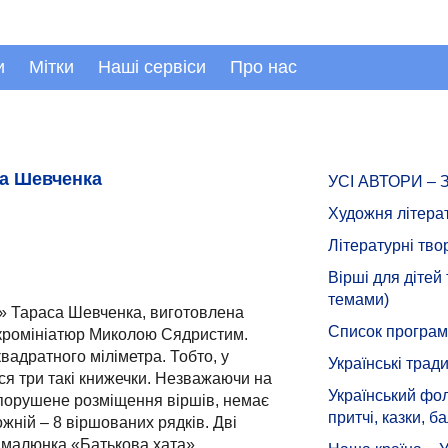
и
Мітки
Наші сервіси
Про нас
са Шевченка
УСІ АВТОРИ –
Художня літера
Літературні тво
Вірші для дітей
темами)
р» Тараса Шевченка, виготовлена
Список програмн
ікромініатюр Миколою Сядристим.
квадратного міліметра. Тобто, у
Українські тради
я три такі книжечки. Незважаючи на
Український фол
е порушене розміщення віршів, немає
притчі, казки, ба
ожній – 8 віршованих рядків. Дві
ія малюнка «Батькова хата».