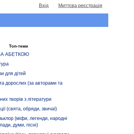
Вхід
Миттєва реєстрація
Топ-теми
 ЗА АБЕТКОЮ
тура
ри для дітей
 та дорослих (за авторами та
их творів з літератури
ції (свята, обряди, звичаї)
ьклор (міфи, легенди, народні
лади, думи, пісні)