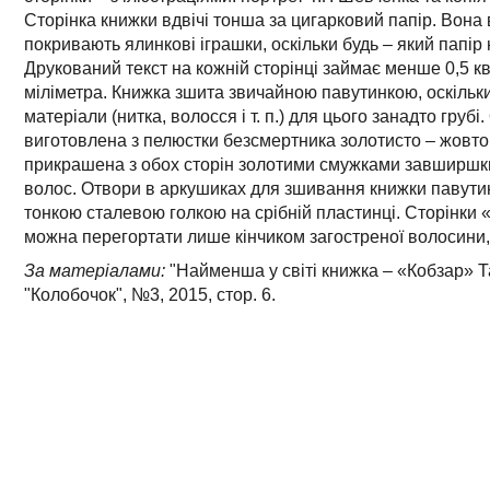
Сторінка книжки вдвічі тонша за цигарковий папір. Вона
покривають ялинкові іграшки, оскільки будь – який папір 
Друкований текст на кожній сторінці займає менше 0,5 к
міліметра. Книжка зшита звичайною павутинкою, оскільки
матеріали (нитка, волосся і т. п.) для цього занадто грубі
виготовлена з пелюстки безсмертника золотисто – жовтог
прикрашена з обох сторін золотими смужками завширшк
волос. Отвори в аркушиках для зшивання книжки павут
тонкою сталевою голкою на срібній пластинці. Сторінки 
можна перегортати лише кінчиком загостреної волосини, а
За матеріалами:
"Найменша у світі книжка – «Кобзар» 
"Колобочок", №3, 2015, стор. 6.