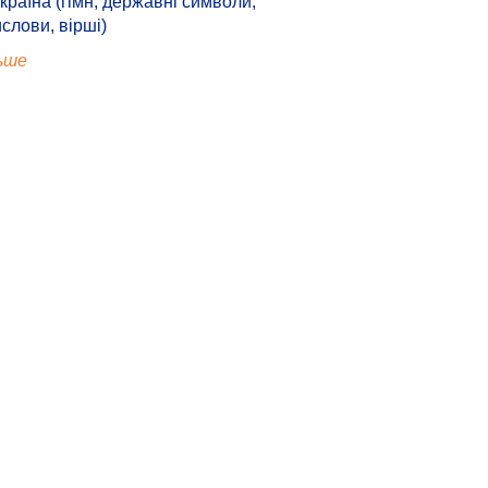
країна (гімн, державні символи,
ислови, вірші)
ьше