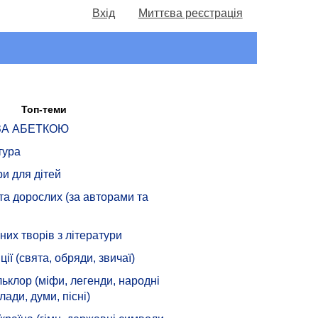
Вхід
Миттєва реєстрація
Топ-теми
 ЗА АБЕТКОЮ
тура
ри для дітей
 та дорослих (за авторами та
их творів з літератури
ції (свята, обряди, звичаї)
ьклор (міфи, легенди, народні
лади, думи, пісні)