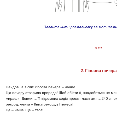
Завантажити розмальовку за мотивами се
* * *
2. Гіпсова печера
Найдовша в світі гіпсова печера – наша!
Цю печеру створила природа! Щоб обійти її, знадобиться не менш
жирафи! Довжина її підземних ходів простяглася аж на 240 з по
рекордсменка у Книзі рекордів Гіннеса!
Це – наше і це – твоє!