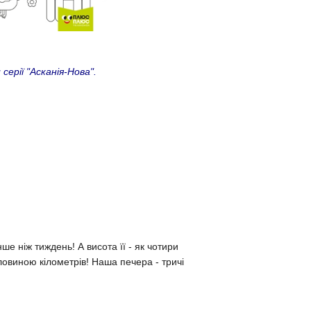
рії "Асканія-Нова".
е ніж тиждень! А висота її - як чотири
ловиною кілометрів! Наша печера - тричі