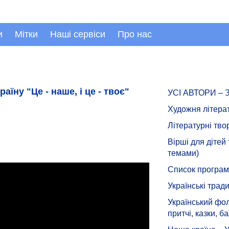
и
Мітки
Наші сервіси
Про нас
їну "Це - наше, і це - твоє"
УСІ АВТОРИ –
Художня літера
Літературні тво
Вірші для дітей
темами)
Список програмн
Українські тради
Український фол
притчі, казки, ба