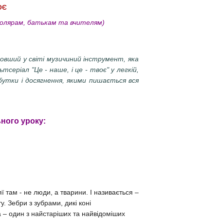
ВОЄ
олярам, батькам та вчителям)
йдовший у світі музичиний інструмент, яка
тсеріал "Це - наше, і це - твоє" у легкій,
бутки і досягнення, якими пишається вся
ного уроку:
ї там - не люди, а тварини. І називається –
у. Зебри з зубрами, дикі коні
а – один з найстаріших та найвідоміших