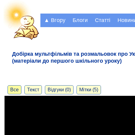
▲ Вгору
Блоги
Статті
Новин
Добірка мультфільмів та розмальовок про Укра
(матеріали до першого шкільного уроку)
Все
Текст
Відгуки (0)
Мітки (5)