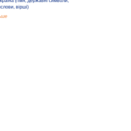
країна (гімн, державні символи,
ислови, вірші)
ьше