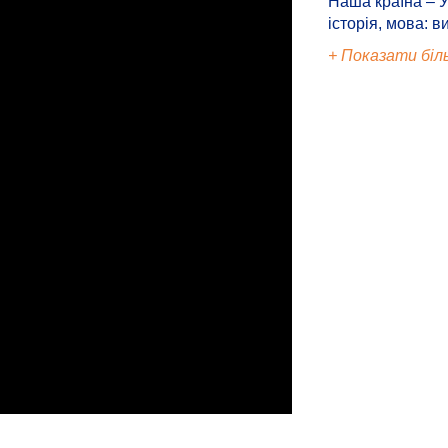
Наша країна – У
історія, мова: в
+ Показати біл