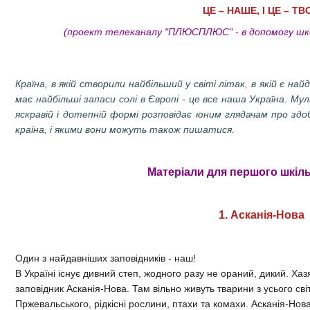
ЦЕ – НАШЕ, І ЦЕ – Т
(проект телеканалу "ПЛЮСПЛЮС" - в допомогу шк
Країна, в якій створили найбільший у світі літак, в якій є на
має найбільші запаси солі в Європі - це все наша Україна. Муль
яскравій і дотепній формі розповідає юним глядачам про здо
країна, і якими вони можуть також пишатися.
Матеріали для першого шкіль
1. Асканія-Нова
Один з найдавніших заповідників - наш!
В Україні існує дивний степ, жодного разу не ораний, дикий. Хазя
заповідник Асканія-Нова. Там вільно живуть тварини з усього світ
Пржевальського, рідкісні рослини, птахи та комахи. Асканія-Нов