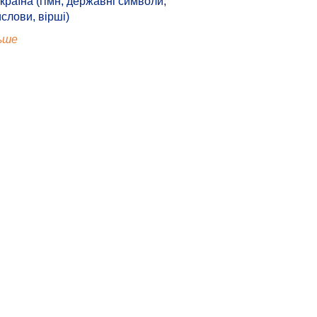
країна (гімн, державні символи,
ислови, вірші)
ьше