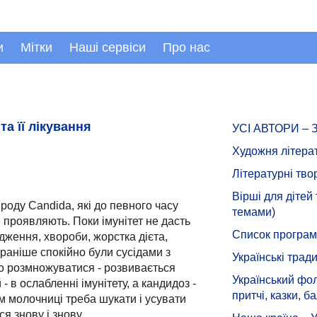
и
Мітки
Наші сервіси
Про нас
а її лікування
УСІ АВТОРИ –
Художня літера
Літературні тво
Вірші для дітей
роду Candida, які до певного часу
темами)
е проявляють. Поки імунітет не дасть
Список програмн
дження, хвороби, жорстка дієта,
і раніше спокійно були сусідами з
Українські тради
о розмножуватися - розвивається
Український фол
 в ослабленні імунітету, а кандидоз -
притчі, казки, ба
м молочниці треба шукати і усувати
я знову і знову.