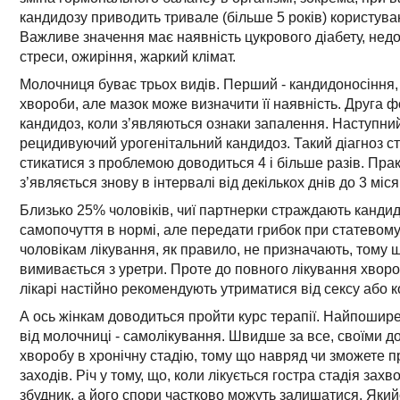
кандидозу приводить тривале (більше 5 років) користув
Важливе значення має наявність цукрового діабету, недо
стреси, ожиріння, жаркий клімат.
Молочниця буває трьох видів. Перший - кандидоносіння, 
хвороби, але мазок може визначити її наявність. Друга ф
кандидоз, коли з’являються ознаки запалення. Наступний
рецидивуючий урогенітальний кандидоз. Такий діагноз с
стикатися з проблемою доводиться 4 і більше разів. Пр
з’являється знову в інтервалі від декількох днів до 3 міс
Близько 25% чоловіків, чиї партнерки страждають кандидо
самопочуття в нормі, але передати грибок при статевому
чоловікам лікування, як правило, не призначають, тому щ
вимивається з уретри. Проте до повного лікування хворо
лікарі настійно рекомендують утриматися від сексу або
А ось жінкам доводиться пройти курс терапії. Найпошир
від молочниці - самолікування. Швидше за все, своїми 
хворобу в хронічну стадію, тому що навряд чи зможете 
заходів. Річ у тому, що, коли лікується гостра стадія зах
збудник, а його спори частково можуть залишатися. Якийс