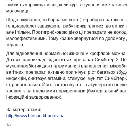
люблять «прокидатися», коли курс лікування вже закінчен
молочниця.
Щодо лікування, то борна кислота (тетраборат натрію в гл
генцианвіолет заважають грибу прикріплятися до стінки 
але і тільки. Протигрибковою дією ці препарати не воло
малоефективними. Тому краще звернутися по допомогу д
терапію.
Для відновлення нормальної жіночої мікрофлори можна 
До них, наприклад, відноситься препарат Симбітер-2. Ц
мультипробіотик для підтримання і відновлення мікробної 
вагітних: препарат активно пригнічує ріст багатьох збуд
инфекцій, синтезує вітаміни, стимуює імунітет. Симбіте
інтравагінально. Його застосовують в акушерсько-гінеко
хворих з вагінальними порушеннями (бактеріальний вагін
інфекційні захворювання).
За матеріалами:
http://www.biosan.kharkov.ua
та