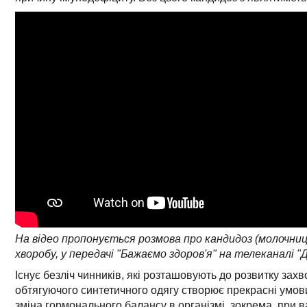
На відео пропонується розмова про кандидоз (молочни
хворобу, у передачі "Бажаємо здоров'я" на телеканалі "
Існує безліч чинників, які розташовують до розвитку за
обтягуючого синтетичного одягу створює прекрасні умов
зміна гормонального балансу в організмі, зокрема, при в