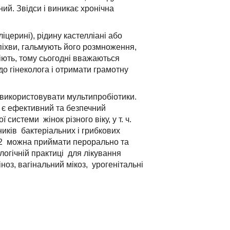
ий. Звідси і виникає хронічна
іцерині), рідину кастелліані або
піхви, гальмують його розмноження,
діють, тому сьогодні вважаються
о гінеколога і отримати грамотну
використовувати мультипробіотики.
е є ефективний та безпечний
системи жінок різного віку, у т. ч.
ників бактеріальних і грибкових
р-2 можна приймати перорально та
логічній практиці для лікування
оз, вагінальний мікоз, урогенітальні