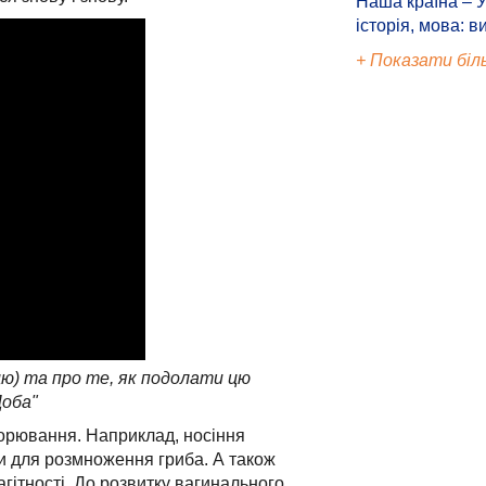
Наша країна – У
історія, мова: в
+ Показати біл
цю) та про те, як подолати цю
Доба"
хворювання. Наприклад, носіння
и для розмноження гриба. А також
агітності. До розвитку вагинального