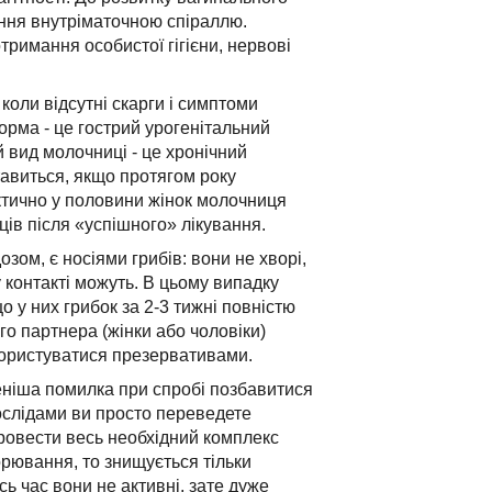
ання внутріматочною спіраллю.
тримання особистої гігієни, нервові
коли відсутні скарги і симптоми
орма - це гострий урогенітальний
 вид молочниці - це хронічний
тавиться, якщо протягом року
актично у половини жінок молочниця
яців після «успішного» лікування.
зом, є носіями грибів: вони не хворі,
 контакті можуть. В цьому випадку
о у них грибок за 2-3 тижні повністю
го партнера (жінки або чоловіки)
 користуватися презервативами.
еніша помилка при спробі позбавитися
дослідами ви просто переведете
провести весь необхідний комплекс
ворювання, то знищується тільки
ь час вони не активні, зате дуже