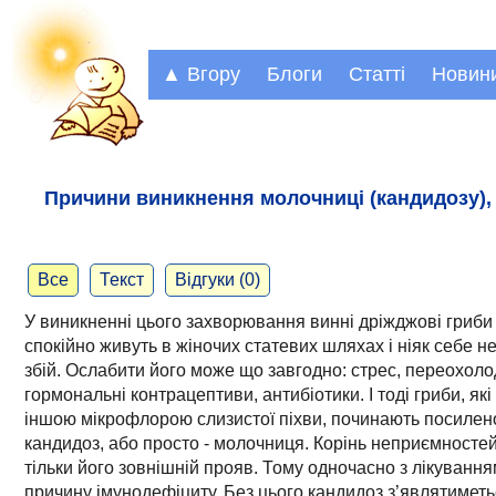
▲ Вгору
Блоги
Статті
Новин
Причини виникнення молочниці (кандидозу), т
Все
Текст
Відгуки (0)
У виникненні цього захворювання винні дріжджові гриби 
спокійно живуть в жіночих статевих шляхах і ніяк себе н
збій. Ослабити його може що завгодно: стрес, переохоло
гормональні контрацептиви, антибіотики. І тоді гриби, як
іншою мікрофлорою слизистої піхви, починають посилен
кандидоз, або просто - молочниця. Корінь неприємностей -
тільки його зовнішній прояв. Тому одночасно з лікування
причину імунодефіциту. Без цього кандидоз з’являтиметьс