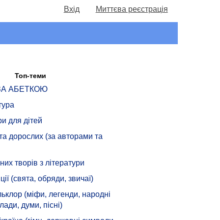
Вхід
Миттєва реєстрація
Топ-теми
 ЗА АБЕТКОЮ
тура
ри для дітей
 та дорослих (за авторами та
их творів з літератури
ції (свята, обряди, звичаї)
ьклор (міфи, легенди, народні
лади, думи, пісні)