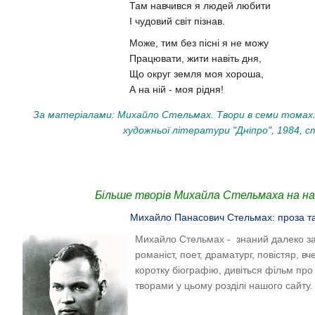
Там навчився я людей любити
I чудовий свiт пiзнав.
Може, тим без пiснi я не можу
Працювати, жити навiть дня,
Що округ земля моя хороша,
А на нiй - моя рiдня!
За матеріалами: Михайло Стельмах. Твори в семи томах. 
художньої літератури "Дніпро", 1984, ст
Більше творів Михайла Стельмаха на на
Михайло Панасович Стельмах: проза та
Михайло Стельмах - знаний далеко з
романіст, поет, драматург, повістяр, 
коротку біографію, дивіться фільм про
творами у цьому розділі нашого сайту.