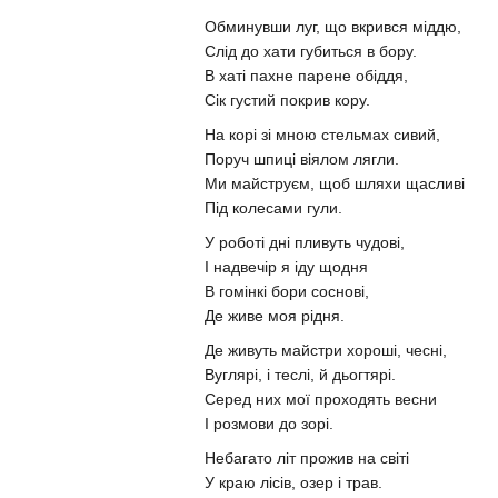
Обминувши луг, що вкрився мiддю,
Слiд до хати губиться в бору.
В хатi пахне парене обiддя,
Сiк густий покрив кору.
На корi зi мною стельмах сивий,
Поруч шпицi вiялом лягли.
Ми майструєм, щоб шляхи щасливі
Пiд колесами гули.
У роботi днi пливуть чудовi,
I надвечiр я iду щодня
В гомiнкi бори сосновi,
Де живе моя рiдня.
Де живуть майстри хорошi, чеснi,
Вуглярi, i теслi, й дьогтярi.
Серед них мої проходять весни
I розмови до зорi.
Небагато лiт прожив на свiтi
У краю лiсiв, озер i трав.