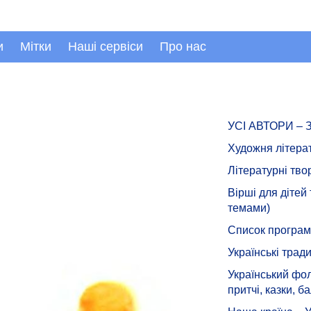
и
Мітки
Наші сервіси
Про нас
УСІ АВТОРИ –
Художня літера
Літературні тво
Вірші для дітей
темами)
Список програмн
Українські тради
Український фол
притчі, казки, ба