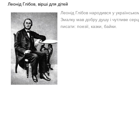
Леонід Глібов, вірші для дітей
Леонід Глібов народився у українсько
Змалку мав добру душу і чутливе серц
писати: поезії, казки, байки.