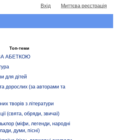
Вхід
Миттєва реєстрація
Топ-теми
 ЗА АБЕТКОЮ
тура
ри для дітей
 та дорослих (за авторами та
их творів з літератури
ції (свята, обряди, звичаї)
ьклор (міфи, легенди, народні
лади, думи, пісні)