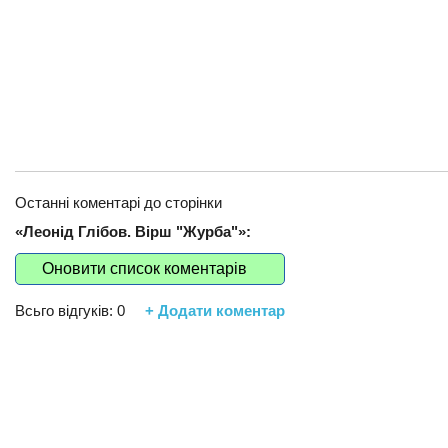
Останні коментарі до сторінки
«Леонід Глібов. Вірш "Журба"»:
Оновити список коментарів
Всьго відгуків:
0
+ Додати коментар