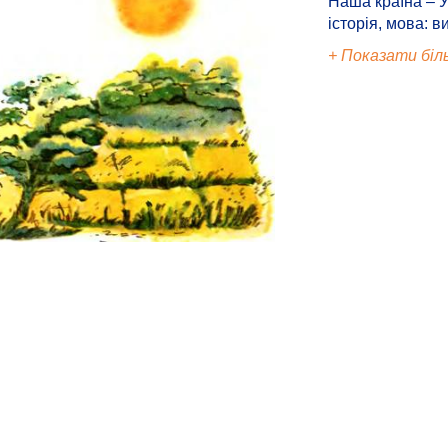
Наша країна – У
історія, мова: в
+ Показати біл