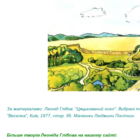
За матеріалами: Леонід Глібов. "Цяцькований осел". Вибрані
"Веселка", Київ, 1977, стор. 95.
Малюнки Людмили Постних​.
Більше творів Леоніда Глібова на нашому сайті: