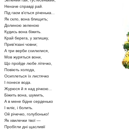
Зелений гай, густесенький,
Неначе справді рай.
Під гаєм в'ється річенька...
Як скло, вона блищить;
Долиною зеленою
Кудись вона біжить.
Край берега, у затишку,
Прив'язані човни;
А три верби схилилися,
Мов журяться вони,
Що пройде любе літечко,
Повіють холода,
Осиплеться їх листячко
І понесе вода.
Журюся й я над річкою...
Біжить вона, шумить,
А в мене бідне серденько
І мліє, і болить.
Ой річечко, голубонько!
Як хвилечки твої —
Пробігли дні щасливії