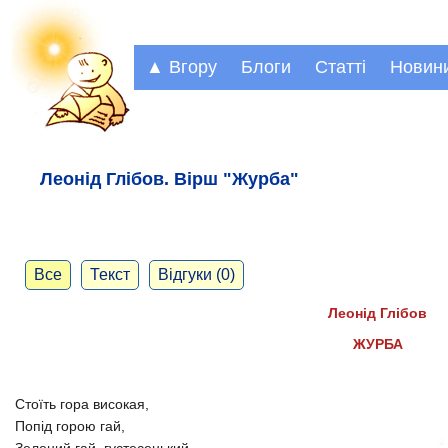
▲ Вгору
Блоги
Статті
Новин
Леонід Глібов. Вірш "Журба"
Все
Текст
Відгуки (0)
Леонід Глібов
ЖУРБА
Стоїть гора високая,
Попід горою гай,