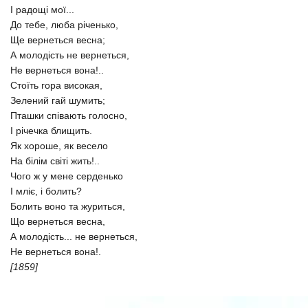
І радощі мої...
До тебе, люба річенько,
Ще вернеться весна;
А молодість не вернеться,
Не вернеться вона!..
Стоїть гора високая,
Зелений гай шумить;
Пташки співають голосно,
І річечка блищить.
Як хороше, як весело
На білім світі жить!..
Чого ж у мене серденько
І мліє, і болить?
Болить воно та журиться,
Що вернеться весна,
А молодість... не вернеться,
Не вернеться вона!.
[1859]