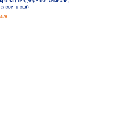
країна (гімн, державні символи,
ислови, вірші)
ьше