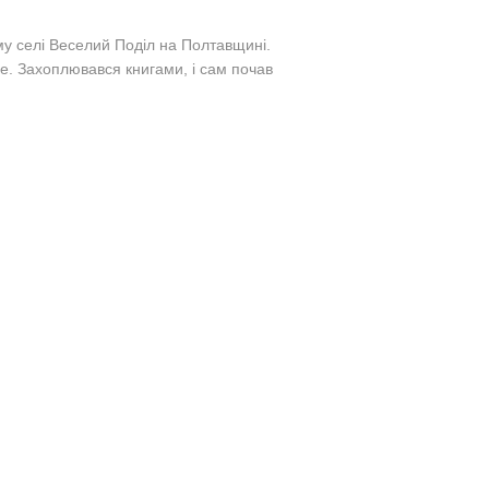
му селі Веселий Поділ на Полтавщині.
е. Захоплювався книгами, і сам почав