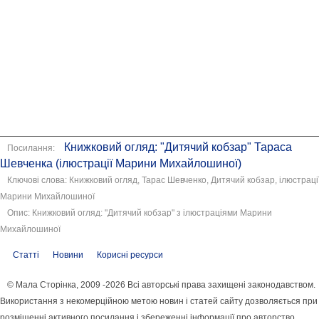
Книжковий огляд: "Дитячий кобзар" Тараса
Посилання:
Шевченка (ілюстрації Марини Михайлошиної)
Ключові слова: Книжковий огляд, Тарас Шевченко, Дитячий кобзар, ілюстраці
Марини Михайлошиної
Опис: Книжковий огляд: "Дитячий кобзар" з ілюстраціями Марини
Михайлошиної
Статті
Новини
Корисні ресурси
© Мала Сторінка, 2009 -2026 Всі авторські права захищені законодавством.
Використання з некомерційною метою новин і статей сайту дозволяється при
розміщенні активного посилання і збереженні інформації про авторство.