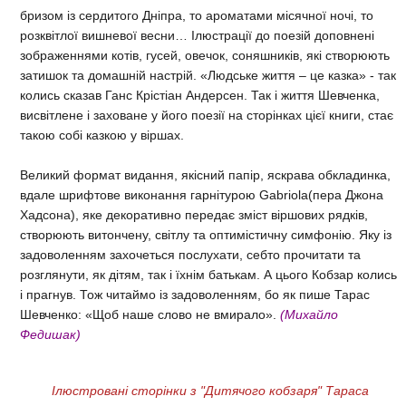
бризом із сердитого Дніпра, то ароматами місячної ночі, то
розквітлої вишневої весни… Ілюстрації до поезій доповнені
зображеннями котів, гусей, овечок, соняшників, які створюють
затишок та домашній настрій. «Людське життя – це казка» - так
колись сказав Ганс Крістіан Андерсен. Так і життя Шевченка,
висвітлене і заховане у його поезії на сторінках цієї книги, стає
такою собі казкою у віршах.
Великий формат видання, якісний папір, яскрава обкладинка,
вдале шрифтове виконання гарнітурою Gabriola(пера Джона
Хадсона), яке декоративно передає зміст віршових рядків,
створюють витончену, світлу та оптимістичну симфонію. Яку із
задоволенням захочеться послухати, себто прочитати та
розглянути, як дітям, так і їхнім батькам. А цього Кобзар колись
і прагнув. Тож читаймо із задоволенням, бо як пише Тарас
Шевченко: «Щоб наше слово не вмирало».
(Михайло
Федишак)
Ілюстровані сторінки з "Дитячого кобзаря" Тараса