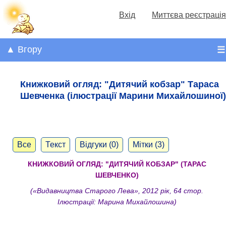
Вхід
Миттєва реєстрація
▲ Вгору
☰
Книжковий огляд: "Дитячий кобзар" Тараса
Шевченка (ілюстрації Марини Михайлошиної)
Все
Текст
Відгуки (0)
Мітки (3)
КНИЖКОВИЙ ОГЛЯД: "ДИТЯЧИЙ КОБЗАР" (ТАРАС
ШЕВЧЕНКО)
(«Видавництва Старого Лева», 2012 рік, 64 стор.
Ілюстрації:
Марина
Михайлошина
)