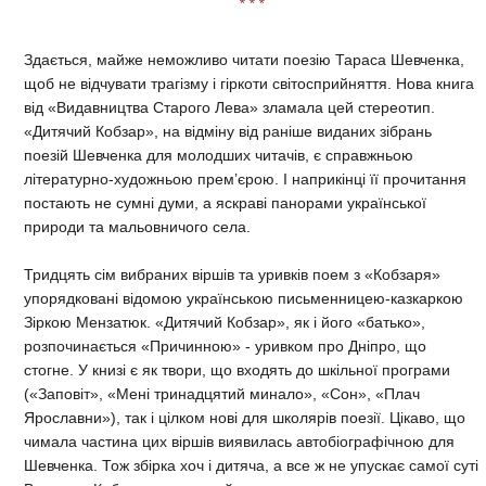
* * *
Здається, майже неможливо читати поезію Тараса Шевченка,
щоб не відчувати трагізму і гіркоти світосприйняття. Нова книга
від «Видавництва Старого Лева» зламала цей стереотип.
«Дитячий Кобзар», на відміну від раніше виданих зібрань
поезій Шевченка для молодших читачів, є справжньою
літературно-художньою прем’єрою. І наприкінці її прочитання
постають не сумні думи, а яскраві панорами української
природи та мальовничого села.
Тридцять сім вибраних віршів та уривків поем з «Кобзаря»
упорядковані відомою українською письменницею-казкаркою
Зіркою Мензатюк. «Дитячий Кобзар», як і його «батько»,
розпочинається «Причинною» - уривком про Дніпро, що
стогне. У книзі є як твори, що входять до шкільної програми
(«Заповіт», «Мені тринадцятий минало», «Сон», «Плач
Ярославни»), так і цілком нові для школярів поезії. Цікаво, що
чимала частина цих віршів виявилась автобіографічною для
Шевченка. Тож збірка хоч і дитяча, а все ж не упускає самої суті