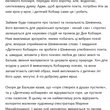
Великого Кобзаря, передає його коротку, але, водночас,
синтезовану думку. Адже, щоб зрозуміти поета, потрібно йти за
ним крок-у-крок, і дитячий Кобзар саме це і робить.
Зайвим буде говорити про талант та геніальність Шевченка,
його вагомість для української культури - нехай «за» і «проти»
залишаться для наукових студій чи промов до Дня Кобзаря.
Нам важливіше зрозуміти, якими побачать ці вибрані поезії
діти, вперше сприймаючи Шевченкове слово. І завдання
«Дитячого Кобзаря» не зробити з Шевченка улюбленого поета,
а, швидше, вловити у його поезіях любов до своєї землі та
батьків, вміння милуватися та цінувати красу природи. Хоч діти
згодом у школі й вивчатимуть Кобзареву поезію, та вони
запам’ятають світлий образ, який виплекають з дитячих літ
його щирі, могутні, й по-доброму дивні вірші.
Оноре де Бальзак казав, що «горе створює в душах пустелю»,
та у «Дитячому кобзареві» не відчувається горя, ця пустеля
стає оазисом. В цьому чи не найвагомішу роль відіграють
колоритні малюнки художниці-ілюстратора Марини
Михайлошиної. І запах олії непомітно змінюється то лютим