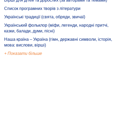
Вірші для дітей та дорослих (за авторами та темами)
Список програмних творів з літератури
Українські традиції (свята, обряди, звичаї)
Український фольклор (міфи, легенди, народні притчі,
казки, балади, думи, пісні)
Наша країна – Україна (гімн, державні символи, історія,
мова: вислови, вірші)
+ Показати більше