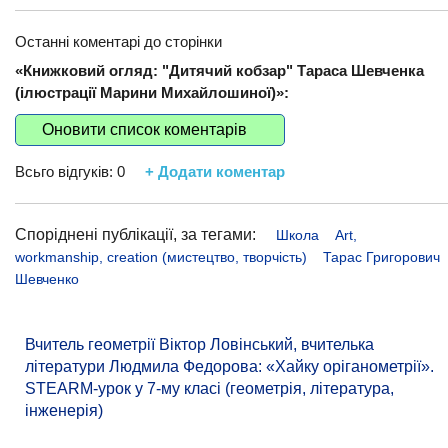
Останні коментарі до сторінки
«Книжковий огляд: "Дитячий кобзар" Тараса Шевченка
(ілюстрації Марини Михайлошиної)»:
Оновити список коментарів
Всьго відгуків:
0
+ Додати коментар
Споріднені публікації, за тегами:
Школа
Art,
workmanship, creation (мистецтво, творчість)
Тарас Григорович
Шевченко
Вчитель геометрії Віктор Ловінський, вчителька
літератури Людмила Федорова: «Хайку оріганометрії».
STEARM-урок у 7-му класі (геометрія, література,
інженерія)