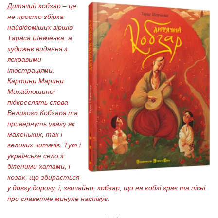
Дитячий кобзар – це
не просто збірка
найвідоміших віршів
Тараса Шевченка, а
художнє видання з
яскравими
ілюстраціями.
Картини Марини
Михайлошиної
підкреслять слова
Великого Кобзаря та
привернуть увагу як
маленьких, так і
великих читачів. Тут і
українське село з
біленими хатами, і
козак, що збирається
у довгу дорогу, і, звичайно, кобзар, що на кобзі грає та пісні
про славетне минуле наспівує.