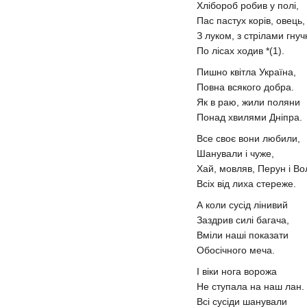
Хлібороб робив у полі,
Пас пастух корів, овець,
З луком, з стрілами гну
По лісах ходив *(1).
Пишно квітла Україна,
Повна всякого добра.
Як в раю, жили поляни
Понад хвилями Дніпра.
Все своє вони любили,
Шанували і чуже,
Хай, мовляв, Перун і Во
Всіх від лиха стереже.
А коли сусід лінивий
Заздрив силі багача,
Вміли наші показати
Обосічного меча.
І віки нога ворожа
Не ступала на наш лан.
Всі сусіди шанували