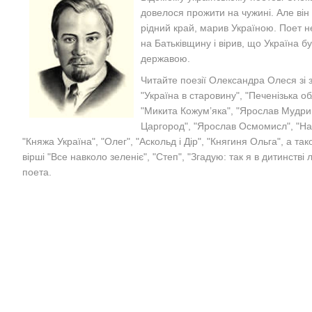
довелося прожити на чужині. Але він 
рідний край, марив Україною. Поет н
на Батьківщину і вірив, що Україна 
державою.
Читайте поезії Олександра Олеся зі з
"Україна в старовину", "Печенізька об
"Микита Кожум’яка", "Ярослав Мудрий"
Царгород", "Ярослав Осмомисл", "На
"Княжа Україна", "Олег", "Аскольд і Дір", "Княгиня Ольга", а так
вірші "Все навколо зеленіє", "Степ",
"Згадую: так я в дитинстві 
поета.