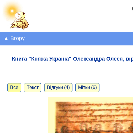
▲ Вгору
Книга "Княжа Україна" Олександра Олеся, ві
Все
Текст
Відгуки (4)
Мітки (6)