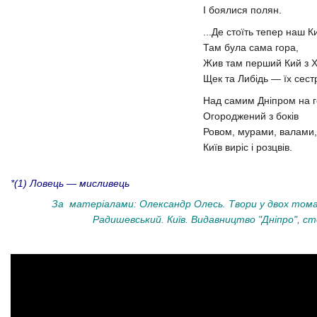
І боялися полян.
...Де стоїть тепер наш Ки
Там була сама гора,
Жив там перший Кий з 
Щек та Либідь — їх сест
Над самим Дніпром на г
Огороджений з боків
Ровом, мурами, валами,
Київ виріс і розцвів.
*(1) Ловець — мисливець
За матеріалами: Олександр Олесь. Твори у двох томах
Радишевський. Київ. Видавництво "Дніпро", ст