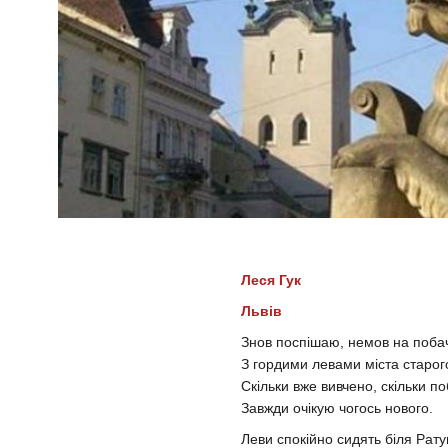
Леся Гук
Львів
Знов поспішаю, немов на поб
З гордими левами міста старог
Скільки вже вивчено, скільки п
Завжди очікую чогось нового.
Леви спокійно сидять біля Рату