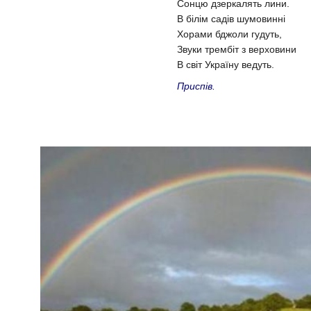
Сонцю дзеркалять лини.
В білім садів шумовинні
Хорами бджоли гудуть,
Звуки трембіт з верховини
В світ Україну ведуть.
Приспів.