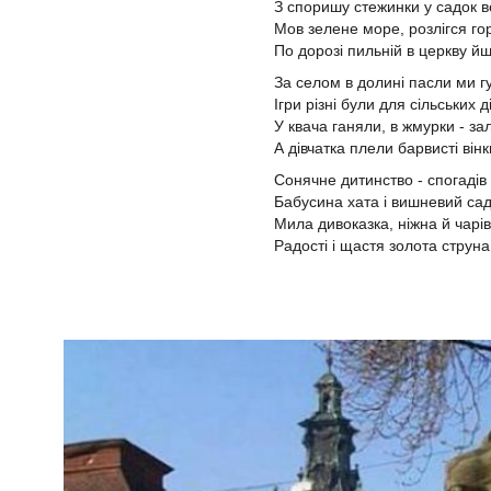
З споришу стежинки у садок ве
Мов зелене море, розлігся го
По дорозі пильній в церкву йш
За селом в долині пасли ми г
Ігри різні були для сільських д
У квача ганяли, в жмурки - за
А дівчатка плели барвисті вінки
Сонячне дитинство - спогадів 
Бабусина хата і вишневий сад.
Мила дивоказка, ніжна й чарів
Радості і щастя золота струна