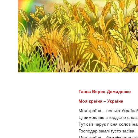
Ганна Верес-Демиденко
Моя країна – Україна
Моя країна – ненька Україна!
Ці вимовляю з гордістю слов
Тут світ чарує пісня солов’їна
Господар землі густо засіва.
Моя країна – батьківщина жи