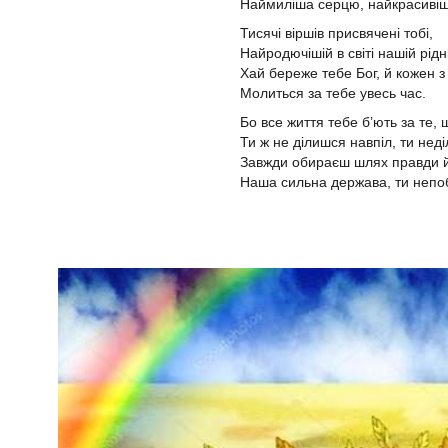
Наймиліша серцю, найкрасивіш
Тисячі віршів присвячені тобі,
Найродючішій в світі нашій рідн
Хай береже тебе Бог, й кожен з
Молиться за тебе увесь час.
Бо все життя тебе б’ють за те, 
Ти ж не ділишся навпіл, ти нед
Завжди обираєш шлях правди й
Наша сильна держава, ти непо