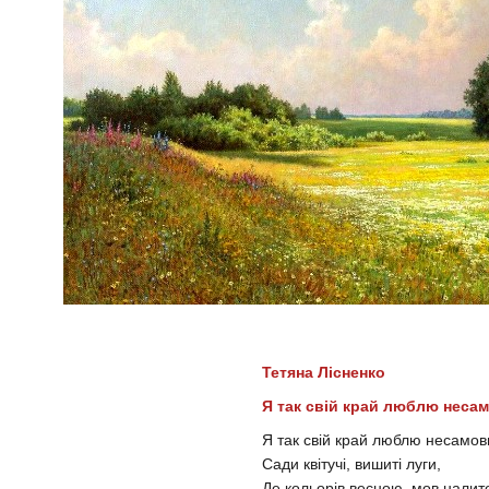
Тетяна Лісненко
Я так свій край люблю неса
Я так свій край люблю несамов
Сади квітучі, вишиті луги,
Де кольорів весною, мов налит