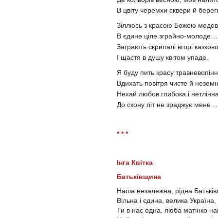
В цвіту черемхи сквери й берег
Зіллюсь з красою Божою медо
В єдине ціле зграйно-молоде…
Заграють скрипалі вгорі казково
І щастя в душу квітом упаде.
Я буду пить красу травневопінн
Вдихать повітря чисте й неземн
Нехай любов глибока і нетлінн
До скону літ не зраджує мене…
* * *
Інга Квітка
Батьківщина
Наша незалежна, рідна Батькі
Вільна і єдина, велика Україна,
Ти в нас одна, люба матінко н