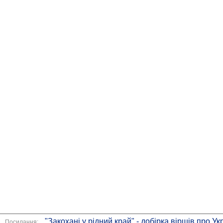
"Закохані у рідний край" - добірка віршів про Ук
Посилання: