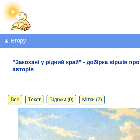
▲ Вгору
"Закохані у рідний край" - добірка віршів про
авторів
Все
Текст
Відгуки (0)
Мітки (2)