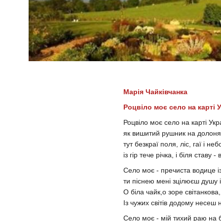
Марія Чайківчанка
Роцвіло моє село на карті 
Роцвіло моє село на карті Укр
як вишитий рушник на долонях
тут безкраї поля, ліс, гаї і неб
із гір тече річка, і біля ставу -
Село моє - пречиста водице із
ти піснею мені зцілюєш душу і 
O біла чайк,о зоре світанкова,
Із чужих світів додому несеш 
Село моє - мій тихий раю на б