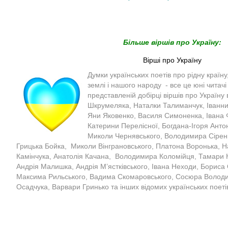
Більше віршів про Україну:
Вірші про Україну
Думки українських поетів про рідну країну,
землі і нашого народу - все це юні читачі
представленій добірці віршів про Україну
Шкрумеляка, Наталки Талиманчук, Іванни
Яни Яковенко, Василя Симоненка, Івана
Катерини Перелісної, Богдана-Ігоря Антон
Миколи Чернявського, Володимира Сіренк
Грицька Бойка, Миколи Вінграновського, Платона Воронька, На
Камінчука, Анатолія Качана, Володимира Коломійця, Тамари К
Андрія Малишка, Андрія М’ястківського, Івана Неходи, Бориса
Максима Рильського, Вадима Скомаровського, Сосюра Володи
Осадчука, Варвари Гринько та інших відомих українських поеті