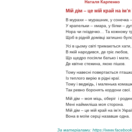
Наталя Карпенко
Мій дім – це мій край на ім’я
В мурахи – мурашник, у сонечка –
У крапельки – хмара, у білки – ду
Нора чи гніздечко… Та кожному т
Щоб в рідній домівці затишно було
Усі в цьому світі тримаються хати
В якій народився, де гріє любов,
Що щедро посіяли батько і мати,
Де квітне стежина, якою пішов.
Тому навесні повертається пташк
Із теплого вирію в рідні краї.
Тому і ведмідь, і маленька комаш
Так ревно боронять кордони свої
Мій дім – моя міць, оберіг і роди
Мені наймиліша моя сторона.
Мій дім – це мій край на ім’я Укра
Вона в моїм серці назавше одна.
За матеріалами:
https://www.faceboo