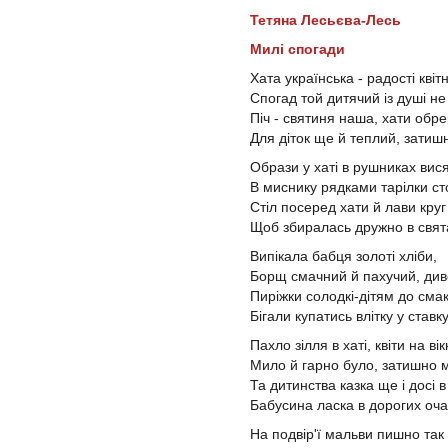
Тетяна Лесьєва-Лесь
Милі спогади
Хата українська - радості квітн
Спогад той дитячий із душі не
Піч - святиня наша, хати обрер
Для діток ще й теплий, затишни
Образи у хаті в рушниках вися
В миснику рядками тарілки сто
Стіл посеред хати й лави круг
Щоб збиралась дружно в свята
Випікала бабця золоті хліби,
Борщ смачний й пахучий, див
Пиріжки солодкі-дітям до смак
Бігали купатись влітку у ставку.
Пахло зілля в хаті, квіти на вікн
Мило й гарно було, затишно м
Та дитинства казка ще і досі в
Бабусина ласка в дорогих очах
На подвір'ї мальви пишно так 