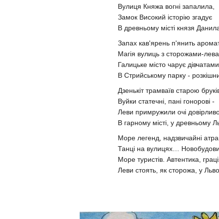
Вулиця Княжа вогні запалила,
Замок Високий історію згадує
В древньому місті князя Данил
Запах кав'ярень п'янить арома
Магія вулиць з сторожами-лев
Галицьке місто чарує дівчатами
В Стрийському парку - розкішн
Дзенькіт трамваїв старою брукі
Вуйки статечні, пані гонорові -
Леви примружили очі довірлив
В гарному місті, у древньому Ль
Море легенд, надзвичайні атра
Танці на вулицях… Новобудо
Море туристів. Автентика, гра
Леви стоять, як сторожа, у Львов