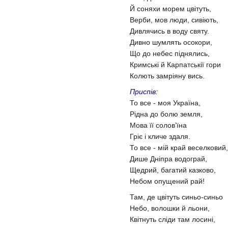
Й соняхи морем цвітуть,
Верби, мов люди, сивіють,
Дивлячись в воду святу.
Дивно шумлять осокори,
Що до небес піднялись,
Кримські й Карпатськії гори
Колють замріяну вись.
Приспів:
То все - моя Україна,
Рідна до болю земля,
Мова її солов’їна
Гріє і кличе здаля.
То все - мій край веселковий,
Дише Дніпра водограй,
Щедрий, багатий казково,
Небом опущений рай!
Там, де цвітуть синьо-синьо
Небо, волошки й льони,
Квітнуть сліди там лосині,