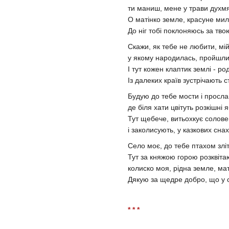
ти маниш, мене у трави духмян
O матінко земле, красуне мил
До ніг тобі поклоняюсь за тво
Скажи, як тебе не любити, мі
у якому народилась, пройшли
І тут кожен клаптик землі - ро
Із далеких країв зустрічають с
Будую до тебе мости і просла
де біля хати цвітуть розкішні я
Тут щебече, витьохкує соловей
і заколисують, у казкових снах
Село моє, до тебе птахом злі
Тут за княжою горою розквітаю
колиско моя, рідна земле, ма
Дякую за щедре добро, що у с
* * *