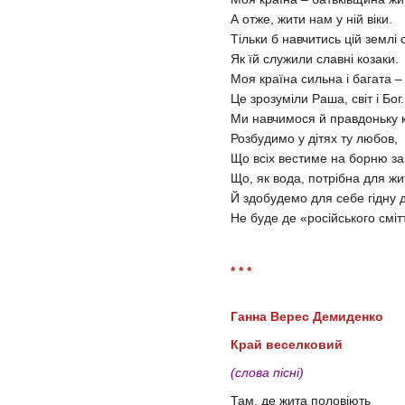
А отже, жити нам у ній віки.
Тільки б навчитись цій землі 
Як їй служили славні козаки.
Моя країна сильна і багата –
Це зрозуміли Раша, світ і Бог.
Ми навчимося й правдоньку к
Розбудимо у дітях ту любов,
Що всіх вестиме на борню за
Що, як вода, потрібна для жи
Й здобудемо для себе гідну 
Не буде де «російського сміт
* * *
Ганна Верес Демиденко
Край веселковий
(слова пісні)
Там, де жита половіють