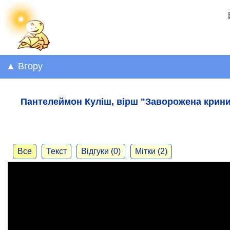
▲ Вгору
Пантелеймон Куліш, вірш "Заворожена крин
Все
Текст
Відгуки (0)
Мітки (2)