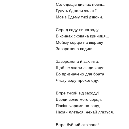
Солодощів дивних повні...
Гудуть бджоли золотії,
Мов з Едему тихі дзвони.
Серед саду-винограду
В кринах схована криниця...
Мойму серцю на відраду
Заворожена водиця.
Заворожена й заклята,
Щоб не знали люде ходу:
Бо призначено для брата
Чисту воду-прохолоду.
Вітре тихий від заходу!
Вводи волю мого серця:
Повінь чарами на воду,
Нехай ллється, нехай ллється.
Вітре буйний аквілоне!