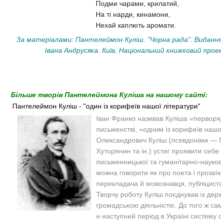
Подми чарами, крилатий,
На ті нарди, кинамони,
Нехай каплють аромати.
За матеріалами: Пантелеймон Куліш. "Чорна рада". Видання
Івана Андрусяка. Київ, Національний книжковий проек
Більше творів Пантелеймона Куліша на нашому сайті:
Пантелеймон Куліш - "один із корифеїв нашої літератури"
Іван Франко називав Куліша «перворя
письменстві, «одним із корифеїв наш
Олександрович Куліш (псевдоніми — 
Хуторянин та ін.) устиг проявити себе
письменницької та гуманітарно-науков
можна говорити як про поета і прозаїк
перекладача й мовознавця, публіциста 
Творчу роботу Куліш поєднував із де
громадською діяльністю. До того ж са
н наступний період в Україні систему 