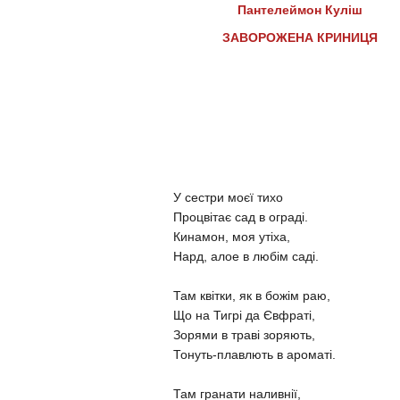
Пантелеймон Куліш
ЗАВОРОЖЕНА КРИНИЦЯ
У сестри моєї тихо
Процвітає сад в ограді.
Кинамон, моя утіха,
Нард, алое в любім саді.
Там квітки, як в божім раю,
Що на Тигрі да Євфраті,
Зорями в траві зоряють,
Тонуть-плавлють в ароматі.
Там гранати наливнії,