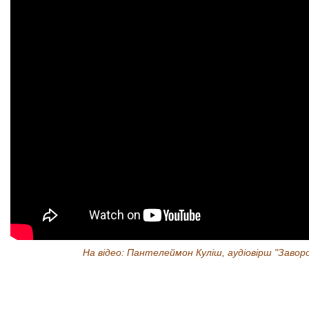
На відео: Пантелеймон Куліш, аудіовірш "Завор