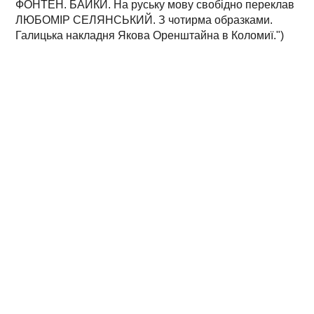
ФОНТЕН. БАЙКИ. На руську мову свобідно переклав
ЛЮБОМІР СЕЛЯНСЬКИЙ. З чотирма образками.
Галицька накладня Якова Оренштайна в Коломиї.")