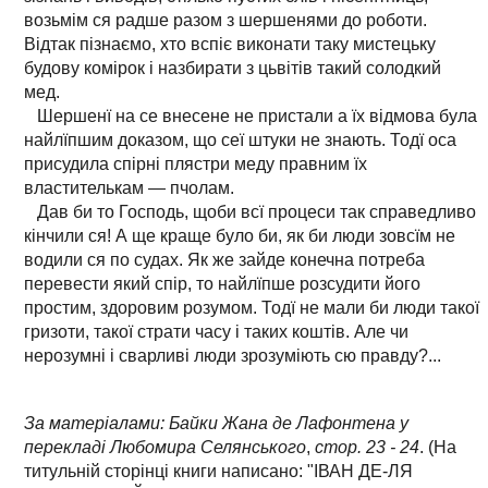
возьмім ся радше разом з шершенями до роботи.
Відтак пізнаємо, хто вспіє виконати таку мистецьку
будову комірок і назбирати з цьвітів такий солодкий
мед.
Шершенї на се внесене не пристали а їх відмова була
найлїпшим доказом, що сеї штуки не знають. Тодї оса
присудила спірні плястри меду правним їх
властителькам — пчолам.
Дав би то Господь, щоби всї процеси так справедливо
кінчили ся! А ще краще було би, як би люди зовсїм не
водили ся по судах. Як же зайде конечна потреба
перевести який спір, то найлїпше розсудити його
простим, здоровим розумом. Тодї не мали би люди такої
гризоти, такої страти часу і таких коштів. Але чи
нерозумні і сварливі люди зрозуміють сю правду?...
За матеріалами: Байки Жана де Лафонтена у
перекладі Любомира Селянського
,
стор. 23 - 24
. (На
титульній сторінці книги написано: "ІВАН ДЕ-ЛЯ