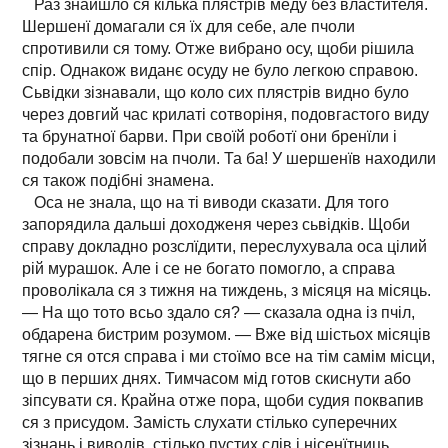
Раз знайшло ся кілька плястрів меду без властителя.
Шершенї домагали ся їх для себе, але пчоли
спротивили ся тому. Отже вибрано осу, щоби рішила
спір. Однакож виданє осуду не було легкою справою.
Сьвідки зізнавали, що коло сих плястрів видно було
через довгий час крилаті сотворіня, подовгастого виду
та брунатної барви. При своїй роботї они бренїли і
подобали зовсім на пчоли. Та ба! У шершенїв находили
ся також подібні знамена.
Оса не знала, що на ті виводи сказати. Для того
запорядила дальші доходженя через сьвідків. Щоби
справу докладно розслїдити, переслухувала оса цілий
рій мурашок. Але і се не богато помогло, а справа
проволікала ся з тижня на тиждень, з місяця на місяць.
— На що тото всьо здало ся? — сказала одна із пчіл,
обдарена бистрим розумом. — Вже від шістьох місяців
тягне ся отся справа і ми стоїмо все на тім самім місци,
що в перших днях. Тимчасом мід готов скиснути або
зіпсувати ся. Крайна отже пора, щоби судия поквапив
ся з присудом. Замість слухати стілько суперечних
зізнань і виводів, стілько пустих слів і нісенїтниць,