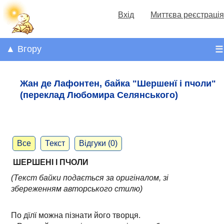
Вхід
Миттєва реєстрація
▲ Вгору
☰
Жан де Лафонтен, байка "Шершенї і пчоли"
(переклад Любомира Селянського)
Все
Текст
Відгуки (0)
ШЕРШЕНІ І ПЧОЛИ
(Текст байки подається за оригіналом, зі
збереженням авторського стилю)
По дїлї можна пізнати його творця.