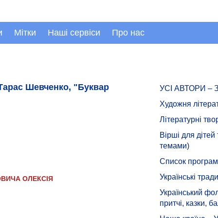
и
Мітки
Наші сервіси
Про нас
Тарас Шевченко, "Буквар
УСІ АВТОРИ –
Художня літера
Літературні тво
Вірші для дітей
темами)
Список програмн
Українські тради
ВИЧА ОЛЕКСІЯ
Український фол
притчі, казки, ба