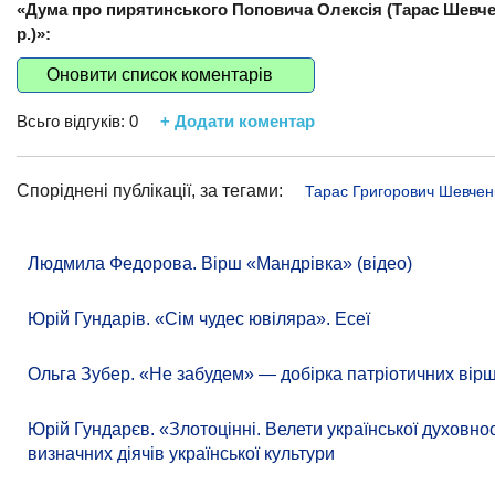
«Дума про пирятинського Поповича Олексія (Тарас Шевче
р.)»:
Оновити список коментарів
Всьго відгуків:
0
+ Додати коментар
Споріднені публікації, за тегами:
Тарас Григорович Шевчен
Людмила Федорова. Вірш «Мандрівка» (відео)
Юрій Гундарів. «Сім чудес ювіляра». Есеї
Ольга Зубер. «Не забудем» — добірка патріотичних вірш
Юрій Гундарєв. «Злотоцінні. Велети української духовно
визначних діячів української культури