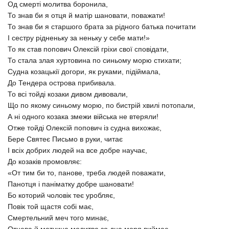
Од смерті молитва боронила,
То знав би я отця й матір шановати, поважати!
То знав би я старшого брата за рідного батька почитати
І сестру рідненьку за неньку у себе мати!»
То як став попович Олексій гріхи свої сповідати,
То стала злая хуртовина по синьому морю стихати;
Судна козацькії догори, як руками, підіймала,
До Тендера острова прибивала.
То всі тойді козаки дивом дивовали,
Що по якому синьому морю, по бистрій хвилі потопали,
А ні одного козака змежи війська не втеряли!
Отже тойді Олексій попович із судна вихожає,
Бере Святеє Письмо в руки, читає
І всіх добрих людей на все добре научає,
До козаків промовляє:
«От тим би то, панове, треба людей поважати,
Панотця і паніматку добре шановати!
Бо которий чоловік теє уробляє,
Повік той щастя собі має,
Смертельний меч того минає,