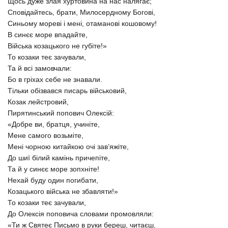
Щось дуже злая хуртовина на нас налягає;
Сповідайтесь, брати, Милосердному Богові,
Синьому мореві і мені, отаманові кошовому!
В синєє море впадайте,
Війська козацького не губіте!»
То козаки теє зачували,
Та й всі замовчали:
Бо в гріхах себе не знавали.
Тільки обізвався писарь військовий,
Козак лейстровий,
Пирятинський попович Олексій:
«Добре ви, братця, учиніте,
Мене самого возьміте,
Мені чорною китайкою очі зав’яжіте,
До шиї білий камінь причепіте,
Та й у синєє море зопхніте!
Нехай буду один погибати,
Козацького війська не збавляти!»
То козаки теє зачували,
До Олексія поповича словами промовляли:
«Ти ж Святеє Письмо в руки береш, читаєш,