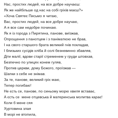
Нас, простих людей, на все добре научаєш:
Як же найбільше од нас на собі гріхів маєш?»
«Хоча Святеє Письмо я читаю,
Вас, простих людей, на все добре научаю,
А я все сам недобре починаю.
Як я із города з Пирятина, панове, виїзжав,
Опрощення з панотцем і з паніматкою не брав,
І на свого старшого брата великий гнів покладав,
І близьких сусідів хліба й солі безневинно збавляв,
Діти малії, вдови старії стременем у груди штовхав,
Безпечно по улицях конем гуляв,
Против церкви, дому Божого, проїзжав —
Шапки з себе не знімав.
За те, панове, великий гріх маю,
Тепер погибаю!
Не єсть се, панове, по синьому морю хвиля вставає,
А єсть се мене отцевська й материнська молитва карає!
Коли б мене сяя
Хуртовина злая
В морі не втопила,