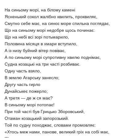
На синьому морі, на білому камені
Ясненький сокол жалібно квилить, проквиляє,
Смутно себе має, на синєє море спильна поглядає,
Що на синьому морі недобре щось починає:
Що на небі всі зорі потьмарило,
Половина місяця в хмари вступило,
А із низу буйний вітер повіває,
А по синьому морі супротивну хвилю поднімає,
Судна козацькі на три часті розбиває.
Одну часть взяло,
В землю Агарську занесло;
Другу часть гирло
Дунайськеє пожерло;
А третя — де ж ся має?
В синьому морі потопає!
При той часті був Грицько Зборовський,
Отаман козацький запорозький.
Той по судну походжає, словами промовляє:
«Хтось меж нами, панове, великий гріх на собі має,