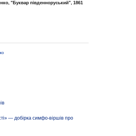
нко, "Буквар південноруський", 1861
ко
ів
сті» — добірка симфо-віршів про