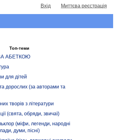
Вхід
Миттєва реєстрація
Топ-теми
 ЗА АБЕТКОЮ
тура
ри для дітей
 та дорослих (за авторами та
их творів з літератури
ції (свята, обряди, звичаї)
ьклор (міфи, легенди, народні
лади, думи, пісні)