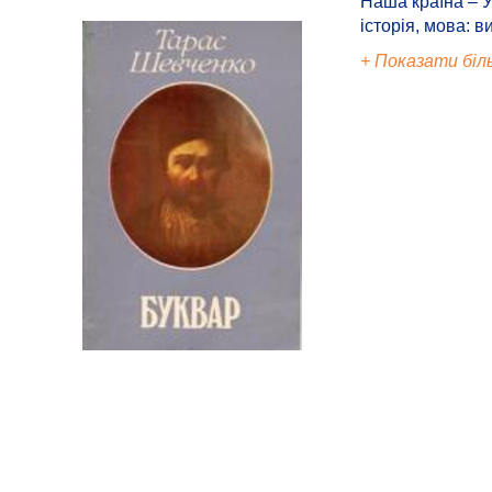
Наша країна – У
історія, мова: в
+ Показати біл