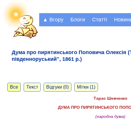
▲ Вгору
Блоги
Статті
Новин
Дума про пирятинського Поповича Олексія (
південноруський", 1861 р.)
Все
Текст
Відгуки (0)
Мітки (1)
Тарас Шевченко
ДУМА ПРО ПИРЯТИНСЬКОГО ПОПО
(народна дума)