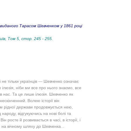
 виданого Тарасом Шевченком у 1861 році
їв, Том 5, стор. 245 - 255.
і не тільки українців — Шевченко означає
ілюзія, ніби ми все про нього знаємо, все
 в нас. Та це лише ілюзія. Шевченко як
ескінченний. Волею історії він
ям рідної держави продовжується нею,
 народу, відгукуючись на нові болі та
н росте й розвивається в часі, в історії, і
и на вічному шляху до Шевченка...