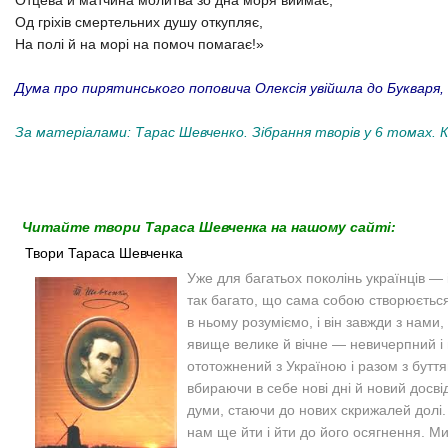
Отцева й матчина молитва зо дна моря виймає,
Од гріхів смертельних душу откупляє,
На полі й на морі на помоч помагає!»
Дума про пирятинського поповича Олексія увійшла до Букваря,
За матеріалами:
Тарас Шевченко. Зібрання творів у 6 томах. Ки
Читайте твори Тараса Шевченка на нашому сайті:
Твори Тараса Шевченка
Уже для багатьох поколінь українців — 
так багато, що сама собою створюється 
в ньому розуміємо, і він завжди з нами,
явище велике й вічне — невичерпний і н
ототожнений з Україною і разом з бутт
вбираючи в себе нові дні й новий досвід
думи, стаючи до нових скрижалей долі. Ві
нам ще йти і йти до його осягнення. М