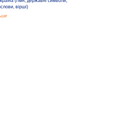
країна (гімн, державні символи,
ислови, вірші)
ьше