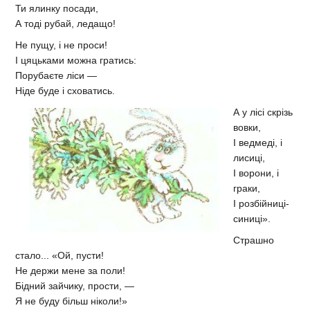
Ти ялинку посади,
А тоді рубай, ледащо!
Не пущу, і не проси!
І цяцьками можна гратись:
Порубаєте ліси —
Ніде буде і сховатись.
А у лісі скрізь
вовки,
І ведмеді, і
лисиці,
І ворони, і
граки,
І розбійниці-
синиці».
Страшно
стало... «Ой, пусти!
Не держи мене за поли!
Бідний зайчику, прости, —
Я не буду більш ніколи!»