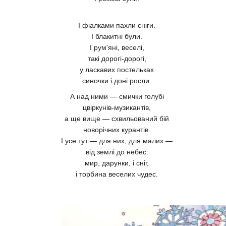
І фіалками пахли сніги.
І блакитні були.
І рум'яні, веселі,
такі дорогі-дорогі,
у ласкавих постельках
синочки і доні росли.
А над ними — смички голубі
цвіркунів-музикантів,
а ще вище — схвильований бій
новорічних курантів.
І усе тут — для них, для малих —
від землі до небес:
мир, дарунки, і сніг,
і торбина веселих чудес.