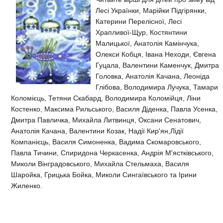
Лесі Українки, Марійки Підгірянки,
Катерини Перелісної, Лесі
Храпливої-Щур, Костянтини
Малицької, Анатолія Камінчука,
Олекси Кобця, Івана Неходи, Євгена
Гуцала, Валентини Каменчук, Дмитра
Головка, Анатолія Качана, Леоніда
Глібова, Володимира Лучука, Тамари
Коломієць, Тетяни Скабард, Володимира Коломійця, Ліни
Костенко, Максима Рильського, Василя Діденка, Павла Усенка,
Дмитра Павличка, Михайла Литвинця, Оксани Сенатович,
Анатолія Качана, Валентини Козак, Надії Кир'ян,Лідії
Компанієць, Василя Симоненка, Вадима Скомаровського,
Павла Тичини, Спиридона Черкасенка, Андрія М'ястківського,
Миколи Вінградовського, Михайла Стельмаха, Василя
Шаройка, Грицька Бойка, Миколи Сингаївського та Ірини
Жиленко.