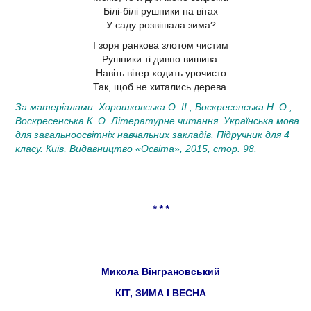
Білі-білі рушники на вітах
У саду розвішала зима?
І зоря ранкова злотом чистим
Рушники ті дивно вишива.
Навіть вітер ходить урочисто
Так, щоб не хитались дерева.
За матеріалами: Хорошковська О. II., Воскресенська Н. О.,
Воскресенська К. О. Літературне читання. Українська мова
для загальноосвітніх навчальних закладів. Підручник для 4
класу. Київ, Видавництво «Освіта», 2015, стор. 98.
* * *
Микола Вінграновський
КІТ, ЗИМА І ВЕСНА