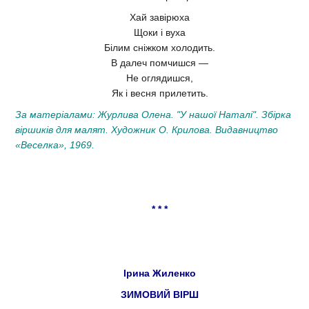
Хай завірюха
Щоки і вуха
Білим сніжком холодить.
В далеч помчишся —
Не оглядишся,
Як і весня прилетить.
За матеріалами: Журлива Олена. "У нашої Наталі". Збірка
віршиків для малят. Художник О. Крилова. Видавництво
«Веселка», 1969.
* * *
Ірина Жиленко
ЗИМОВИЙ ВІРШ