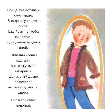
Сонце вже похиле й
смутнувате.
Вже донизу сонечко
росте.
Вже йому не треба
нахилятись,
щоб у щічки цілувать
дітей.
Облетіли клени і
каштани.
А сніжок у хмарі
забаривсь.
Де ти, сніг? Давно
позамітали
двірники бульвари і
двори.
Полягали спати
водограї.