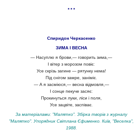
* * *
Спиридон Черкасенко
ЗИМА І ВЕСНА
— Насуплю я брови,— говорить зима,—
І вітер з морозом повіє:
Усе скрізь загине — рятунку нема!
Під снігом замре, заніміє.
— А я засміюся,— весна відмовля,—
І сонце пекуче засяє:
Прокинуться луки, ліси і поля,
Усе зацвіте, заспіває.
За матеріалами: "Малятко". Збірка творів з журналу
"Малятко". Упорядник Світлана Єфименко. Київ, "Веселка",
1988.