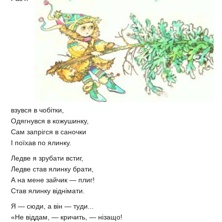
взувся в чобітки,
Одягнувся в кожушинку,
Сам запрігся в саночки
І поїхав по ялинку.
Ледве я зрубати встиг,
Ледве став ялинку брати,
А на мене зайчик — плиг!
Став ялинку віднімати.
Я — сюди, а він — туди...
«Не віддам, — кричить, — нізащо!