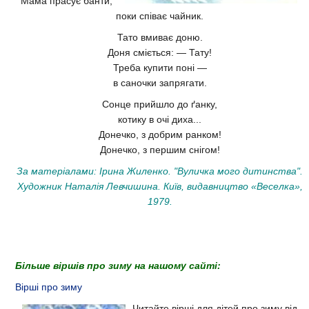
Мама прасує банти,
поки співає чайник.
Тато вмиває доню.
Доня сміється: — Тату!
Треба купити поні —
в саночки запрягати.
Сонце прийшло до ґанку,
котику в очі диха...
Донечко, з добрим ранком!
Донечко, з першим снігом!
За матеріалами: Ірина Жиленко. "Вуличка мого дитинства".
Художник Наталія Левчишина. Київ, видавництво «Веселка»,
1979.
Більше віршів про зиму на нашому сайті:
Вірші про зиму
Читайте вірші для дітей про зиму від