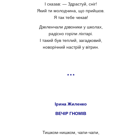
І сказав: — Здрастуй, сніг!
Який ти молодчина, що прийшов.
Я так тебе чекав!
Дзеленчали дзвоники у школах,
радісно горіли ліхтарі.
І такий був теплий, загадковий,
новорічний настрій у вітрин.
* * *
Ірина Жиленко
ВЕЧІР ГНОМІВ
Тишком-нишком, чапи-чапи,