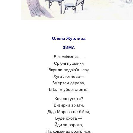
Олена Журлива
ЗИМА
Білі сніжинки —
Срібні пушинки
Вкрили подвір'я і сад
Хуга лютнева—
Змерзли дерева,
В білім уборі стоять.
Хочеш гуляти?
Визирни з хати,
Діда Мороза не бійся,
Буде охота —
Йди за ворота,
На ковзанах розігрійся.