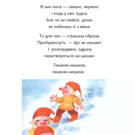
В них носи — смішні, червоні,
і хода у них чудна.
Але ти не смійся, доню,
як побачиш їх з вікна.
То для них — страшна образа.
Пробурмочуть: — Що за смішки!.
І, розсерджені, одразу
перетворяться на шишки.
Тишком-нишком,
тишком-нишком...