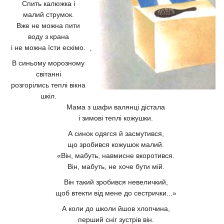
Спить калюжка і
малий струмок.
Вже не можна пити
воду з крана
і не можна їсти ескімо.
В синьому морозному
світанні
розгорілись теплі вікна
шкіл.
Мама з шафи валянці дістала
і зимові теплі кожушки.
А синок одягся й засмутився,
що зробився кожушок малий.
«Він, мабуть, навмисне вкоротився.
Він, мабуть, не хоче бути мій.
Він такий зробився невеличкий,
щоб втекти від мене до сестрички...»
А коли до школи йшов хлопчина,
перший сніг зустрів він.