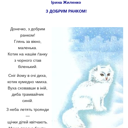
Ірина Жиленко
З ДОБРИМ РАНКОМ!
Донечко, з добрим
ранком!
Глянь за вікно,
маленька.
Котик на нашім ґанку
з чорного став
біленький.
Сніг йому в очі диха,
котик кумедно чмиха.
Вуха сховавши в іній,
диба трамвайчик
синій.
З неба летять троянди
—
щічки дітей квітчають.