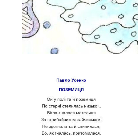
Павло Усенко
ПОЗЕМИЦЯ
Ой у полі та й поземиця
По стерні стелилась низько...
Бігла-гналася метелиця
За стрибайчиком-зайчиськом!
Не здогнала та й спинилася,
Бо, як гналась, притомилася.