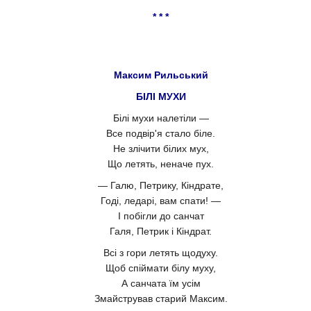
* * *
Максим Рильський
БІЛІ МУХИ
Білі мухи налетіли —
Все подвір'я стало біле.
Не злічити білих мух,
Що летять, неначе пух.
— Галю, Петрику, Кіндрате,
Годі, ледарі, вам спати! —
І побігли до санчат
Галя, Петрик і Кіндрат.
Всі з гори летять щодуху.
Щоб спіймати білу муху,
А санчата їм усім
Змайстрував старий Максим.