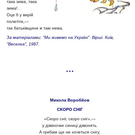
така зима, така
зима!..
Оце б у вирій
полетіти,—
так батьківщини ж там нема.
За матеріалами: "Ми живемо на Україні". Вірші. Київ,
"Веселка", 1987.
* * *
Микола Воробйов
СКОРО СНІГ
«Скоро сніг, скоро сніг»,—
у дзвіночки синиці дзвонять.
А грибам ще не хочеться снігу,