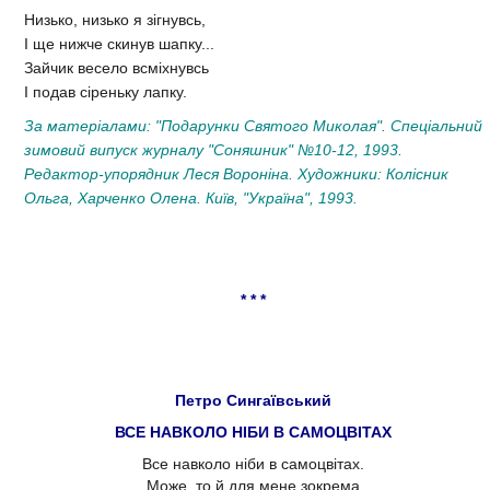
Низько, низько я зігнувсь,
І ще нижче скинув шапку...
Зайчик весело всміхнувсь
І подав сіреньку лапку.
За матеріалами: "Подарунки Святого Миколая". Спеціальний
зимовий випуск журналу "Соняшник" №10-12, 1993.
Редактор-упорядник Леся Вороніна. Художники: Колісник
Ольга, Харченко Олена. Київ, "Україна", 1993.
* * *
Петро Сингаївський
ВСЕ НАВКОЛО НІБИ В САМОЦВІТАХ
Все навколо ніби в самоцвітах.
Може, то й для мене зокрема