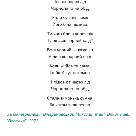
Іде кіт через лід
Чорнолапо на обід.
Коли чує він: зима
Його біла підзива:
Ти чого йдеш через лід
І лишаєш чорний слід?
Бо я чорний,— каже кіт,
Я лишаю чорний слід.
Коли ж біла ти сама,
То білій тут дотемна.
І пішов кіт через лід
Чорнолапо на обід.
Стала зимонька сумна:
За котом ішла весна.
За матеріалами: Вінграновський Микола. "Мак". Вірші. Київ,
"Веселка", 1973.