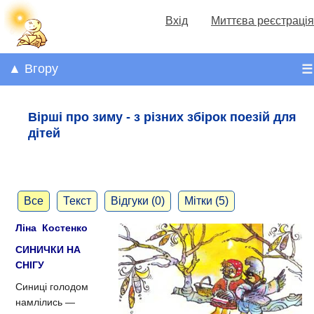
Вхід
Миттєва реєстрація
▲ Вгору
☰
Вірші про зиму - з різних збірок поезій для
дітей
Все
Текст
Відгуки (0)
Мітки (5)
Ліна Костенко
СИНИЧКИ НА
СНІГУ
Синиці голодом
намлілись —