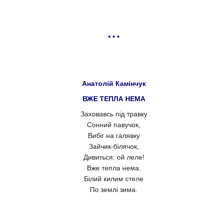
* * *
Анатолій Камінчук
ВЖЕ ТЕПЛА НЕМА
Заховавсь під травку
Сонний павучок,
Вибіг на галявку
Зайчик-білячок,
Дивиться: ой леле!
Вже тепла нема.
Білий килим стеле
По землі зима.