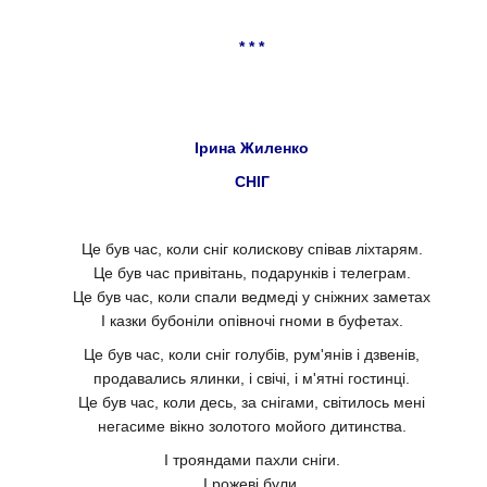
* * *
Ірина Жиленко
СНІГ
Це був час, коли сніг колискову співав ліхтарям.
Це був час привітань, подарунків і телеграм.
Це був час, коли спали ведмеді у сніжних заметах
І казки бубоніли опівночі гноми в буфетах.
Це був час, коли сніг голубів, рум'янів і дзвенів,
продавались ялинки, і свічі, і м'ятні гостинці.
Це був час, коли десь, за снігами, світилось мені
негасиме вікно золотого мойого дитинства.
І трояндами пахли сніги.
І рожеві були.