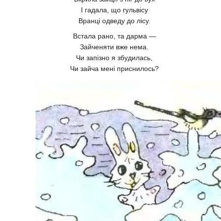
І гадала, що гульвісу
Вранці одведу до лісу.
Встала рано, та дарма —
Зайченяти вже нема.
Чи запізно я збудилась,
Чи зайча мені приснилось?