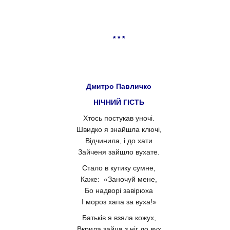
* * *
Дмитро Павличко
НІЧНИЙ ГІСТЬ
Хтось постукав уночі.
Швидко я знайшла ключі,
Відчинила, і до хати
Зайченя зайшло вухате.
Стало в кутику сумне,
Каже: «Заночуй мене,
Бо надворі завірюха
І мороз хапа за вуха!»
Батьків я взяла кожух,
Вкрила зайця з ніг до вух