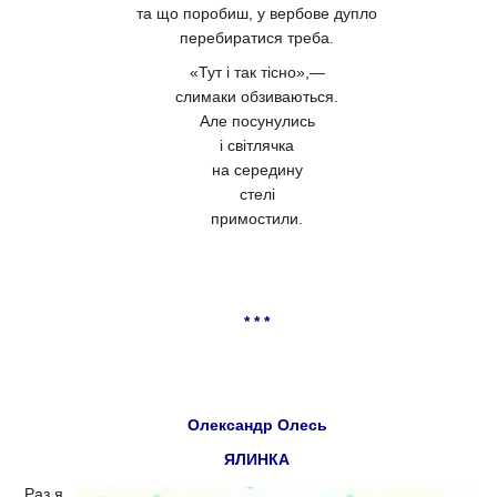
та що поробиш, у вербове дупло
перебиратися треба.
«Тут і так тісно»,—
слимаки обзиваються.
Але посунулись
і світлячка
на середину
стелі
примостили.
* * *
Олександр Олесь
ЯЛИНКА
Раз я