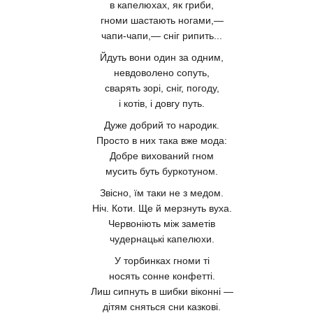
в капелюхах, як гриби,
гноми шастають ногами,—
чапи-чапи,— сніг рипить...
Йдуть вони один за одним,
невдоволено сопуть,
сварять зорі, сніг, погоду,
і котів, і довгу путь.
Дуже добрий то народик.
Просто в них така вже мода:
Добре вихований гном
мусить буть буркотуном.
Звісно, їм таки не з медом.
Ніч. Коти. Ще й мерзнуть вуха.
Червоніють між заметів
чудернацькі капелюхи.
У торбинках гноми ті
носять сонне конфетті.
Лиш сипнуть в шибки віконні —
дітям сняться сни казкові.