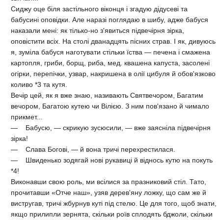
Сиджу оце біля застільного віконця і згадую дідусеві та
бабусині оповідки. Але наразі поглядаю в шибу, адже бабуся
наказали мені: як тілько-но з'явиться підвечірня зірка,
оповістити всіх. На столі дванадцять пісних страв. І як, дивуюсь
я, зуміла бабуся наготувати стільки їства — печена і смажена
картопля, гриби, борщ, риба, мед. квашена капуста, засолені
огірки, перепічки, узвар, накришена в олії цибуля й обов'язково
коливо *3 та кутя.
Вечір цей, як я вже знаю, називають Святвечором, Багатим
вечором, Багатою кутею чи Вілією. З ним пов'язано й чимало
прикмет...
— Бабусю, — скрикую зусюсили, — вже заясніла підвечірня
зірка!
— Слава Богові, — й вона тричі перехрестилася.
— Швиденько зодягай нові рукавиці й віднось кутю на покуть
*4!
Виконавши свою роль, ми всілися за празниковий стіл. Тато,
прочитавши «Отче наш», узяв дерев'яну ложку, що сам же й
вистругав, тричі жбурнув куті під стелю. Це для того, щоб знати,
якщо прилипли зернята, скільки роїв сплодять бджоли, скільки