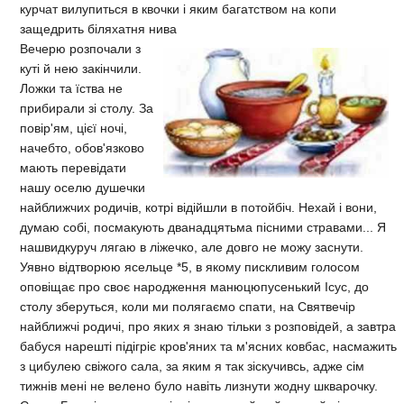
курчат вилупиться в квочки і яким багатством на копи
защедрить біляхатня нива
Вечерю розпочали з
куті й нею закінчили.
Ложки та їства не
прибирали зі столу. За
повір'ям, цієї ночі,
начебто, обов'язково
мають перевідати
нашу оселю душечки
найближчих родичів, котрі відійшли в потойбіч. Нехай і вони,
думаю собі, посмакують дванадцятьма пісними стравами... Я
нашвидкуруч лягаю в ліжечко, але довго не можу заснути.
Уявно відтворюю ясельце *5, в якому пискливим голосом
оповіщає про своє народження манюцюпусенький Ісус, до
столу зберуться, коли ми полягаємо спати, на Святвечір
найближчі родичі, про яких я знаю тільки з розповідей, а завтра
бабуся нарешті підігріє кров'яних та м'ясних ковбас, насмажить
з цибулею свіжого сала, за яким я так зіскучивсь, адже сім
тижнів мені не велено було навіть лизнути жодну шкварочку.