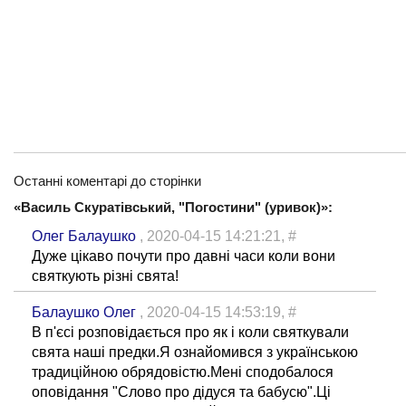
Останні коментарі до сторінки
«Василь Скуратівський, "Погостини" (уривок)»:
Олег Балаушко
, 2020-04-15 14:21:21,
#
Дуже цікаво почути про давні часи коли вони
святкують різні свята!
Балаушко Олег
, 2020-04-15 14:53:19,
#
В п'єсі розповідається про як і коли святкували
свята наші предки.Я ознайомився з українською
традиційною обрядовістю.Мені сподобалося
оповідання "Слово про дідуся та бабусю".Ці