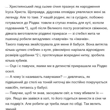
... Християнський люд сьоме січня празнує як народження
Ісуса Христа. Щоправда, дідусева оповідка уявлялася мені за
легенду. Але то таке. У нашій родині, як і в сусідніх, побожно
готувалися до Різдва: товкли в ступах ячмінь для куті, кололи
годоваників *1, щоб після Великого посту розговітися свіжиною,
дівчата виготовляли різдвяні прикраси — зі стебел жита чи
пшениці робили вигадливих «павучків» та «їжачків».
Такого павучка змайструвала для мене й бабуся. Вона витягла
кілька цупких стеблин з куля, рівномірно нарізала відповідних
розмірів цурбанки *2 і, протягнувши всередині нитку, зробила
кілька кубиків.
— Оце і є павучок, якими ми в дитинстві прикрашали на Різдво
оселі.
— А чому їх називають павучками? — дивлячись, як
підвішений до стелі на тонкій ниточці він постійно покручується
навсібіч, питаюсь у бабусі.
— Павучки, щоб ти знав, заснували світ, а тому вбивати їх —
гріх. Якщо він завівся в хаті, то його годиться винести в сіни чи
на подвір’я. Але робити це треба лише по обіді. Так велить
звичай...