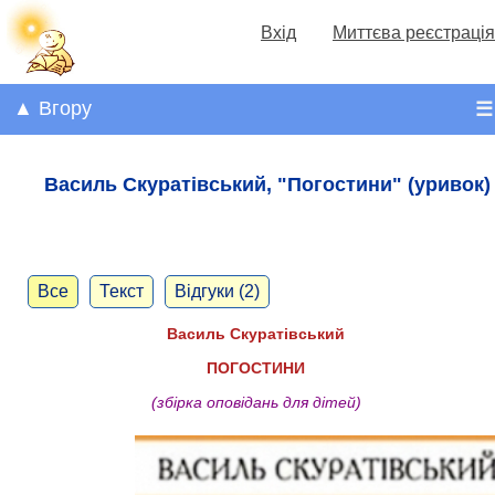
Вхід
Миттєва реєстрація
▲ Вгору
☰
Василь Скуратівський, "Погостини" (уривок)
Все
Текст
Відгуки (2)
Василь Скуратівський
ПОГОСТИНИ
(збірка оповідань для дітей)