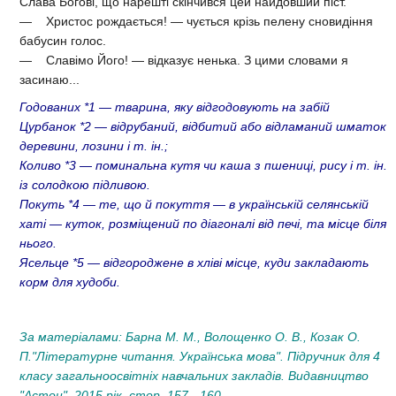
Слава Богові, що нарешті скінчився цей найдовший піст.
— Христос рождається! — чується крізь пелену сновидіння
бабусин голос.
— Славімо Його! — відказує ненька. З цими словами я
засинаю...
Годованих
*1
— тварина, яку відгодовують на забій
Цурбанок *2 — відрубаний, відбитий або відламаний шматок
деревини, лозини і т. ін.;
Коливо *3 — поминальна кутя чи каша з пшениці, рису і т. ін.
із солодкою підливою.
Покуть *4 — те, що й покуття — в українській селянській
хаті — куток, розміщений по діагоналі від печі, та місце біля
нього.
Ясельце *5 — відгороджене в хліві місце, куди закладають
корм для худоби.
За матеріалами: Барна М. М., Волощенко О. В., Козак О.
П."Літературне читання. Українська мова". Підручник для 4
класу загальноосвітніх навчальних закладів. Видавництво
"Астон", 2015 рік, стор. 157 - 160.