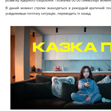
розвитку ядерного озброєння. Позначка 00:00 символізує момент
В даний момент стрілки знаходяться в рекордній критичній точ
усвідомивши поточну ситуацію, переводить їх назад.