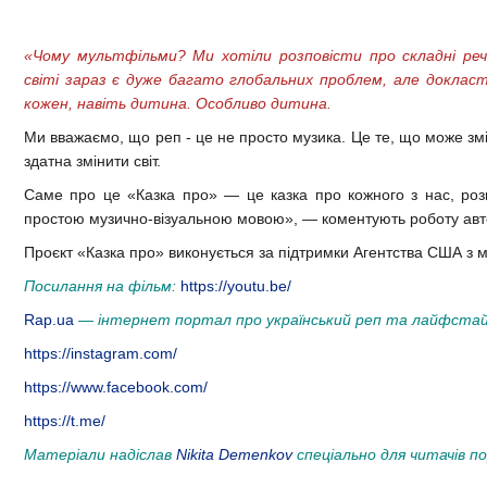
«Чому мультфільми? Ми хотіли розповісти про складні ре
світі зараз є дуже багато глобальних проблем, але докласт
кожен, навіть дитина. Особливо дитина.
Ми вважаємо, що реп - це не просто музика. Це те, що може зм
здатна змінити світ.
Саме про це «Казка про»
—
це казка про кожного з нас, роз
простою музично-візуальною мовою»,
—
коментують роботу авт
Проєкт «Казка про» виконується за підтримки Агентства США з м
Посилання на фiльм:
https://youtu.be/
Rap.ua
—
інтернет портал про український реп та лайфстай
https://instagram.com/
https://www.facebook.com/
https://t.me/
Матеріали надіслав
Nikita Demenkov
спеціально для читачів п