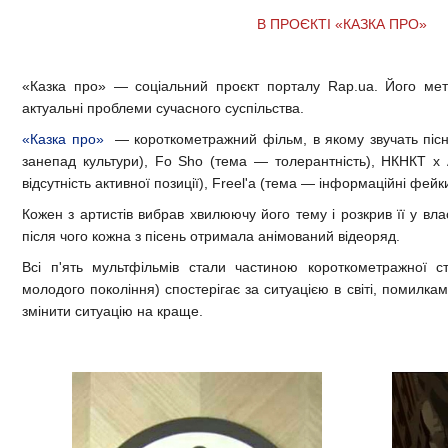
В ПРОЄКТІ «КАЗКА ПРО»
«Казка про»
—
соціальний проєкт порталу Rap.ua. Його м
актуальні проблеми сучасного суспільства.
«Казка про»
— короткометражний фільм, в якому звучать пісні
занепад культури), Fo Sho (тема — толерантність), НКНКТ х
відсутність активної позиції), Freel'а (тема — інформаційні фейк
Кожен з артистів вибрав хвилюючу його тему і розкрив її у вла
після чого кожна з пісень отримала анімований відеоряд.
Всі п'ять мультфільмів стали частиною короткометражної ст
молодого покоління) спостерігає за ситуацією в світі, помилка
змінити ситуацію на краще.