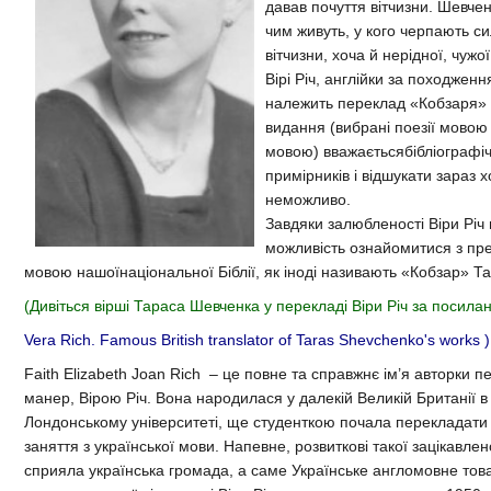
давав почуття вітчизни. Шевченк
чим живуть, у кого черпають сил
вітчизни, хоча й нерідної, чужо
Вірі Річ, англійки за походжен
належить переклад «Кобзаря» 
видання (вибрані поезії мовою
мовою) вважаєтьсябібліографіч
примірників і відшукати зараз 
неможливо.
Завдяки залюбленості Віри Річ 
можливість ознайомитися з пр
мовою нашоїнаціональної Біблії, як іноді називають «Кобзар» 
(Дивіться вірші Тараса Шевченка у перекладі Віри Річ за посил
Vera Rich. Famous British translator of Taras Shevchenko's works
)
Faith Elizabeth Joan Rich – це повне та справжнє ім’я авторки п
манер, Вірою Річ. Вона народилася у далекій Великій Британії в 
Лондонському університеті, ще студенткою почала перекладати з
заняття з української мови. Напевне, розвиткові такої зацікавлен
сприяла українська громада, а саме Українське англомовне тов