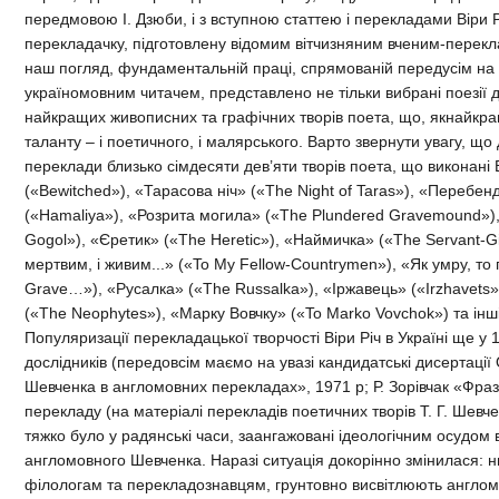
передмовою І. Дзюби, і з вступною статтею і перекладами Віри Р
перекладачку, підготовлену відомим вітчизняним вченим-перекл
наш погляд, фундаментальній праці, спрямованій передусім на
україномовним читачем, представлено не тільки вибрані поезії 
найкращих живописних та графічних творів поета, що, якнайкр
таланту – і поетичного, і малярського. Варто звернути увагу, що
переклади близько сімдесяти дев’яти творів поета, що виконані
(«Bewitched»), «Тарасова ніч» («The Night of Taras»), «Перебен
(«Hamaliya»), «Розрита могила» («The Plundered Gravemound»)
Gogol»), «Єретик» («The Heretic»), «Наймичка» («The Servant-Gi
мертвим, і живим...» («To My Fellow-Countrymen»), «Як умру, то 
Grave…»), «Русалка» («The Russalka»), «Іржавець» («Irzhavets»
(«The Neophytes»), «Марку Вовчку» («To Marko Vovchok») та інші
Популяризації перекладацької творчості Віри Річ в Україні ще у 
дослідників (передовсім маємо на увазі кандидатські дисертації
Шевченка в англомовних перекладах», 1971 р; Р. Зорівчак «Фра
перекладу (на матеріалі перекладів поетичних творів Т. Г. Шевч
тяжко було у радянські часи, заангажовані ідеологічним осудом
англомовного Шевченка. Наразі ситуація докорінно змінилася: ни
філологам та перекладознавцям, грунтовно висвітлюють англомо