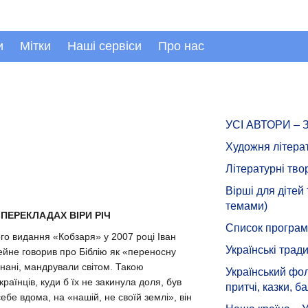
и
Мітки
Наші сервіси
Про нас
УСІ АВТОРИ –
Художня літера
Літературні тво
Вірші для дітей
темами)
ПЕРЕКЛАДАХ ВІРИ РІЧ
Список програмн
го видання «Кобзаря» у 2007 році Іван
Українські тради
ейне говорив про Біблію як «переносну
 гнані, мандрували світом. Такою
Український фол
аїнців, куди б їх не закинула доля, був
притчі, казки, ба
ебе вдома, на «нашій, не своїй землі», він