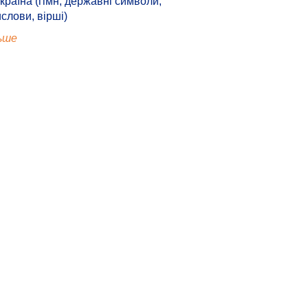
країна (гімн, державні символи,
ислови, вірші)
ьше