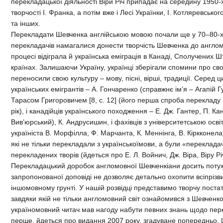
перекладацької діяльності Віри Річ припадає на середину 1950-
творчості І. Франка, а потім вже і Лесі Українки, І. Котляревсько
та інших.
Перекладати Шевченка англійською мовою почали ще у 70–80-х р
перекладачів намагалися донести творчість Шевченка до англом
процесі відіграла й українська еміграція в Канаді, Сполучених Ш
країнах. Залишаючи Україну, українці зберігали спомини про св
переносили свою культуру – мову, пісні, вірші, традиції. Серед 
українських емігрантів – А. Гончаренко (справжнє ім’я – Агапій 
Тарасом Григоровичем [8, c. 12] (його перша спроба перекладу
рік), і канадійців українського походження – Е. Дж. Гантер, П. Канд
Вив’юрський), К. Андрусишин, і фахівців з університетською осв
україніста В. Морфілла, Ф. Марчанта, К. Меннінга, В. Кіркконела)
які не тільки перекладали з українськоїмови, а були «переклад
перекладених творів (йдеться про Е. Л. Войнич, Дж. Віра, Віру Рі
Перекладацький доробок англомовної Шевченкіани досить потуж
запропонованої доповіді не дозволяє детально охопити всіпріз
іншомовному грунті. У нашій розвідці представимо творчу постат
завдяки якій не тільки англомовний світ ознайомився з Шевченк
україномовний читач мав нагоду набути певних знань щодо пере
перше, йдеться про видання 2007 року, згадуване попередньо. 