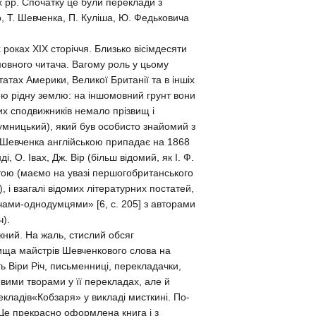
х рр. Спочатку це були переклади з
го, Т. Шевченка, П. Куліша, Ю. Федьковича
оках ХIХ сторіччя. Близько вісімдесяти
овного читача. Вагому роль у цьому
татах Америки, Великої Британії та в іншіх
ою рідну землю: на іншомовний грунт вони
цих сподвижників немало прізвищ і
Гумницький), який був особисто знайомий з
 Шевченка англійською припадає на 1868
і, О. Івах, Дж. Вір (більш відомий, як І. Ф.
ітою (маємо на увазі першогобританського
, і взагалі відомих літературних постатей,
ачами-однодумцями» [6, c. 205] з авторами
ч).
ний. На жаль, стислий обсяг
вища майстрів Шевченкового слова на
ь Віри Річ, письменниці, перекладачки,
овими творами у її перекладах, але й
кладів«Кобзаря» у викладі мисткині. По-
Це прекрасно оформлена книга і з