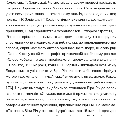
Коломієць, Т. Зарицька). Чільне місце у цьому процесі посідають 
Петрівна Зорівчак та Ганна Михайлівна Косів. Своє творче життя
уважному прочитанню та ретельному аналізу перекладених творі
погляд, і Р. Зорівчак, і Г Косів не тільки вивчали та досліджувал
є важливим у процесі роботи і над розумінням творчого методу 
принципів, і над сприйняттям особливостей її творчої стратегії,
Річ, спостерігання не тільки за автором перекладу, як своєрідни
спостеріганняза людиною, яка небайдужа до перекладеного тво
словом, сприймає мову автора оригінального твору, як свою рід
і Ганна Косів у своїй монографії, присвяченій всебічному розгля
«Слово Кобзаря та доля українського народу запали в душу англійк
На початку 1990-х років, коли Р. П. Зорівчак викладала українськ
Лондонського університету, Віра Річ висловила бажання відвідува
метою удосконалення української вимови», і, як відзначає Рок
було те, що стало вже її внутрішньою духовною потребою підтрим
176]. Науковець згадує, як дбайливо ставилася Віра Річ до пере
висловів та звичаїв. «Я захоплювалася її прискіпливою увагою і д
би мовити, «затексту», її почуттям відповідальності за кожний пер
автором численних публікацій, присвячених Вірі Річ. Не можемо 
«Творчість Віри Річ у контексті українсько-англійських літературн