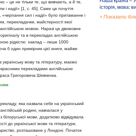
Наша країна – У
о – це не тільки те, що вивчають, а й те,
історія, мова: в
и і надії» [1, c. 45]. Саме це почуття
ї, «черпання сил і надії» було притаманне і
+ Показати біл
ням, перекладачки, майстерності якої
англійською мовою. Наразі це двомовне
 оригіналу та в перекладах англійською
ною рідкістю: наклад – лише 1000
хоча б один примірник цієї книги, майже
в українську мову та літературу, маємо
екрасними перекладами англійською
Тараса Григоровича Шевченка.
анням:
ерекладу, яка назвала себе на український
англійській родині, навчалася у
 білоруської мови, додатково відвідувала
ості до української мови та літератури,
ариство, розташоване у Лондоні. Початок