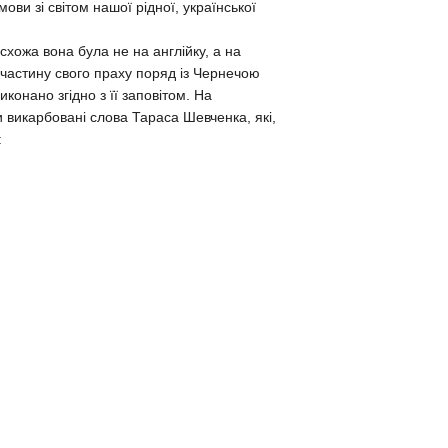
мови зі світом нашої рідної, української
схожа вона була не на англійку, а на
 частину свого праху поряд із Чернечою
конано згідно з її заповітом. На
и викарбовані слова Тараса Шевченка, які,
: