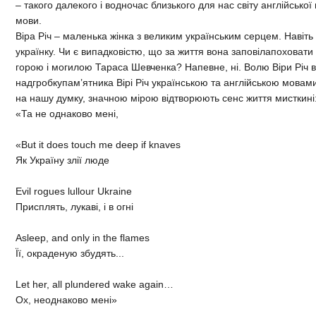
– такого далекого і водночас близького для нас світу англійської 
мови.
Віра Річ – маленька жінка з великим українським серцем. Навіть 
українку. Чи є випадковістю, що за життя вона заповілапоховати
горою і могилою Тараса Шевченка? Напевне, ні. Волю Віри Річ ви
надгробкупам’ятника Вірі Річ українською та англійською мовам
на нашу думку, значною мірою відтворюють сенс життя мисткині
«Та не однаково мені,
«But it does touch me deep if knaves
Як Україну злії люде
Evil rogues lullour Ukraine
Присплять, лукаві, і в огні
Asleep, and only in the flames
Її, окраденую збудять...
Let her, all plundered wake again…
Ох, неоднаково мені»