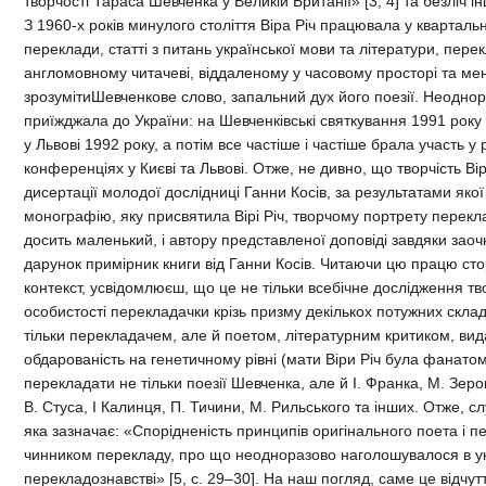
творчості Тараса Шевченка у Великій Британії» [3; 4] та безліч і
З 1960-х років минулого століття Віра Річ працювала у кварталь
переклади, статті з питань української мови та літератури, пере
англомовному читачеві, віддаленому у часовому просторі та мент
зрозумітиШевченкове слово, запальний дух його поезії. Неоднора
приїжджала до України: на Шевченківські святкування 1991 року 
у Львові 1992 року, а потім все частіше і частіше брала участь 
конференціях у Києві та Львові. Отже, не дивно, що творчість Ві
дисертації молодої дослідниці Ганни Косів, за результатами якої
монографію, яку присвятила Вірі Річ, творчому портрету перекла
досить маленький, і автору представленої доповіді завдяки за
дарунок примірник книги від Ганни Косів. Читаючи цю працю стор
контекст, усвідомлюєш, що це не тільки всебічне дослідження тв
особистості перекладачки крізь призму декількох потужних складн
тільки перекладачем, але й поетом, літературним критиком, вид
обдарованість на генетичному рівні (мати Віри Річ була фанатом
перекладати не тільки поезії Шевченка, але й І. Франка, М. Зеров
В. Стуса, І Калинця, П. Тичини, М. Рильського та інших. Отже, с
яка зазначає: «Спорідненість принципів оригінального поета і
чинником перекладу, про що неодноразово наголошувалося в ук
перекладознавстві» [5, с. 29–30]. На наш погляд, саме це відчу