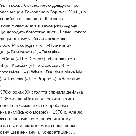
іч, і також з біографічною довідкою про
адознавцем Роксоляною Зорівчак. У цій, на
 сприйняття творчості Шевченка
двома мовами, але й також репродукції
аще доводить багатогранність Шевченкового
 до цього тому увійшли англомовні
 Вірою Річ, серед яких – «Причинна»
дя» («Perebendia»), «Гамалія»
, «Сон» («The Dream»), «Гоголю» («To
rl»), «Кавказ» («The Caucasus»), «І
поховайте...» («When I Die, then Make My
), «Пророк» («The Prophet»), «Неофіти»
.
1970-х роках ХХ століття сприяли декілька
 О. Жомніра «Питання поетики і стилю Т. Г.
зеологія письменника як проблема
енка англійською мовою)», 1976 р. Але як
 всього іншомовного, порушити тему
зка статей, які належать вітчизняним
вну Шевченкіану (І. Кондратишин, Л.