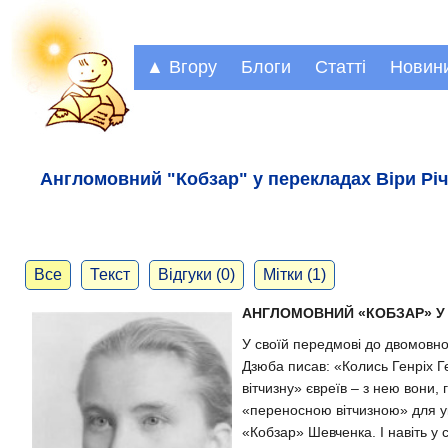
▲ Вгору
Блоги
Статті
Новин
Англомовний "Кобзар" у перекладах Віри Річ
Все
Текст
Відгуки (0)
Мітки (1)
АНГЛОМОВНИЙ «КОБЗАР» У 
У своїй передмові до двомовно
Дзюба писав: «Колись Генріх Г
вітчизну» євреїв – з нею вони,
«переносною вітчизною» для укр
«Кобзар» Шевченка. І навіть у с