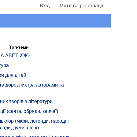
Вхід
Миттєва реєстрація
Топ-теми
 ЗА АБЕТКОЮ
тура
ри для дітей
 та дорослих (за авторами та
их творів з літератури
ції (свята, обряди, звичаї)
ьклор (міфи, легенди, народні
лади, думи, пісні)