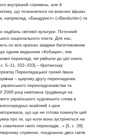
ого внутрішній стрижень, але й
ематику, що позначилося на власних віршах
 як, наприклад, «Бандурист» («Bandurist») та
 надбань світової культури. Поточний
ького національного поета. Для нас,
ають по всіх країнах завдяки багатомовним
ще одним виданням «Кобзаря», яке
вні перекладі, які увійшли до цієї книги,
, c. 5–11, 332–333] – британську
уреатку Перекладацької премії Івана
орівчак – щирому другу перекладачки,
у українського перекладознавства та
 У 2009 році невтомна трудівниця на
ового українського художнього слова в
 безпосередньо знайомій з цією
повторювала, що ще не готова покинути цей
 думка про те, що коли вона зустрінеться на
схвалення своїх перекладів...» [5, c. 28].
творчому служінню, поєднанню двох світів