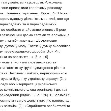
такі українські науковці, як Роксолана
 вони присвятили клопіткому розгляду,
в Шевченка, здійснених Вірою Річ. На наш
и перекладацьку діяльність мисткині, але що
перекладачки та її перекладацьких
 – це особисте знайомство вчених з Вірою
м зв’язком між двома світами та епохами, а
ру, яка ніби живиться Шевченковим
ну, духовну мову. Тотожну думку висловлює
ду перекладацького доробку Віри Річ:
и на все життя...» [5, c. 16].
у мову в Інституті слов’янознавства
ти заняття «у групі підвищеного рівня з
солана Петрівна: «мабуть, першопричиною
увати будь-яку українську справу» [2, с.
кладу або інтерпретації українських
о кожнісінького слова оригіналу, і до, так
екладений рядок» [2, c. 176]. Р. Зорівчак є
оминути увагою деякі з них, як, наприклад,
их зв’язків» [2], «Сприйняття особистості та