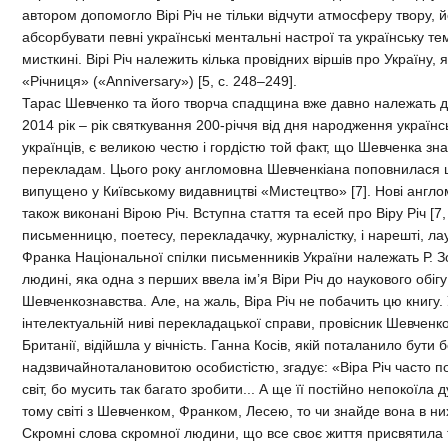
автором допомогло Вірі Річ не тільки відчути атмосферу твору, й
абсорбувати певні українські ментальні настрої та українську т
мисткині. Вірі Річ належить кілька провідних віршів про Україну,
«Річниця» («Anniversary») [5, с. 248–249].
Тарас Шевченко та його творча спадщина вже давно належать до
2014 рік – рік святкування 200-річчя від дня народження українс
українців, є великою честю і гордістю той факт, що Шевченка зн
перекладам. Цього року англомовна Шевченкіана поповнилася 
випущено у Київському видавництві «Мистецтво» [7]. Нові англомо
також виконані Вірою Річ. Вступна стаття та есей про Віру Річ [7
письменницю, поетесу, перекладачку, журналістку, і нарешті, ла
Франка Національної спілки письменників України належать Р. З
людині, яка одна з перших ввела ім’я Віри Річ до наукового обіг
Шевченкознавства. Але, на жаль, Віра Річ не побачить цю книгу.
інтелектуальній ниві перекладацької справи, провісник Шевченк
Британії, відійшла у вічність. Ганна Косів, якій поталанило бути
надзвичайноталановитою особистістю, згадує: «Віра Річ часто 
світ, бо мусить так багато зробити... А ще її постійно непокоїла
тому світі з Шевченком, Франком, Лесею, то чи знайде вона в них 
Скромні слова скромної людини, що все своє життя присвятила 