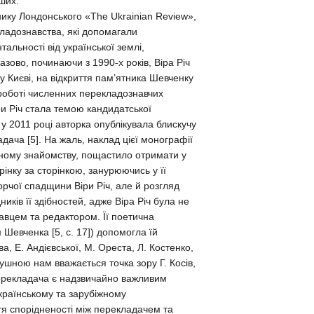
нших.
нику Лондонського «The Ukrainian Review»,
кладознавства, які допомагали
альності від української землі,
зово, починаючи з 1990-х років, Віра Річ
у Києві, на відкриття пам’ятника Шевченку
у роботі численних перекладознавчих
ри Річ стала темою кандидатської
 у 2011 році авторка опублікувала блискучу
дача [5]. На жаль, наклад цієї монографії
очному знайомству, пощастило отримати у
інку за сторінкою, занурюючись у її
орчої спадщини Віри Річ, але й розгляд
иків її здібностей, адже Віра Річ була не
авцем та редактором. Її поетична
 Шевченка [5, с. 17]) допомогла їй
а, Е. Андієвської, М. Ореста, Л. Костенко,
лушною нам вважається точка зору Г. Косів,
 перекладача є надзвичайно важливим
раїнському та зарубіжному
ття спорідненості між перекладачем та