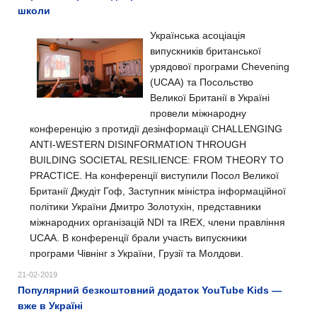
школи
Українська асоціація
випускників британської
урядової програми Chevening
(UCAA) та Посольство
Великої Британії в Україні
провели міжнародну
конференцію з протидії дезінформації CHALLENGING
ANTI-WESTERN DISINFORMATION THROUGH
BUILDING SOCIETAL RESILIENCE: FROM THEORY TO
PRACTICE. На конференції виступили Посол Великої
Британії Джудіт Гоф, Заступник міністра інформаційної
політики України Дмитро Золотухін, представники
міжнародних організацій NDI та IREX, члени правління
UCAA. В конференції брали участь випускники
програми Чівнінг з України, Грузії та Молдови.
21-02-2019
Популярний безкоштовний додаток YouTube Kids —
вже в Україні