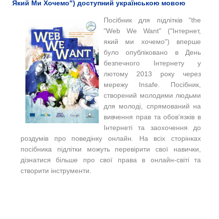
Який Ми Хочемо") доступний українською мовою
Посібник для підлітків "the
"Web We Want" ("Інтернет,
який ми хочемо") вперше
було опубліковано в День
безпечного Інтернету у
лютому 2013 року через
мережу Insafe. Посібник,
створений молодими людьми
для молоді, спрямований на
вивчення прав та обов’язків в
Інтернеті та заохочення до
роздумів про поведінку онлайн. На всіх сторінках
посібника підлітки можуть перевірити свої навички,
дізнатися більше про свої права в онлайн-світі та
створити інструменти.