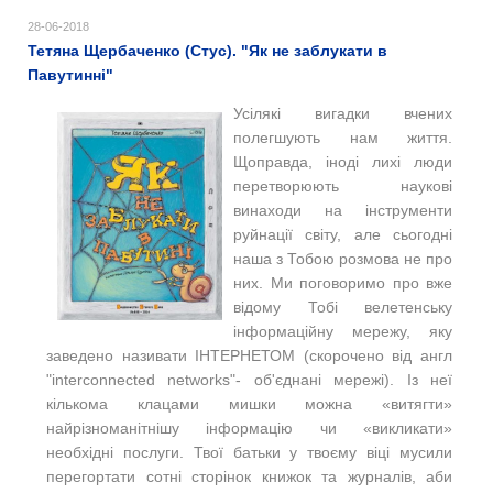
28-06-2018
Тетяна Щербаченко (Стус). "Як не заблукати в
Павутинні"
Усілякі вигадки вчених
полегшують нам життя.
Щоправда, іноді лихі люди
перетворюють наукові
винаходи на інструменти
руйнації світу, але сьогодні
наша з Тобою розмова не про
них. Ми поговоримо про вже
відому Тобі велетенську
інформаційну мережу, яку
заведено називати ІНТЕРНЕТОМ (скорочено від англ
"interconnected networks"- об'єднані мережі). Із неї
кількома клацами мишки можна «витягти»
найрізноманітнішу інформацію чи «викликати»
необхідні послуги. Твої батьки у твоєму віці мусили
перегортати сотні сторінок книжок та журналів, аби