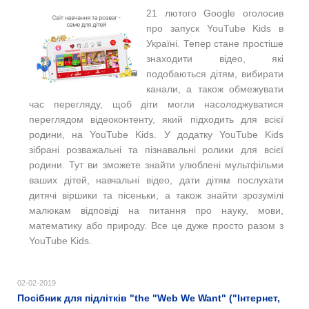
21 лютого Google оголосив
про запуск YouTube Kids в
Україні. Тепер стане простіше
знаходити відео, які
подобаються дітям, вибирати
канали, а також обмежувати
час перегляду, щоб діти могли насолоджуватися
переглядом відеоконтенту, який підходить для всієї
родини, на YouTube Kids. У додатку YouTube Kids
зібрані розважальні та пізнавальні ролики для всієї
родини. Тут ви зможете знайти улюблені мультфільми
ваших дітей, навчальні відео, дати дітям послухати
дитячі віршики та пісеньки, а також знайти зрозумілі
малюкам відповіді на питання про науку, мови,
математику або природу. Все це дуже просто разом з
YouTube Kids.
02-02-2019
Посібник для підлітків "the "Web We Want" ("Інтернет,