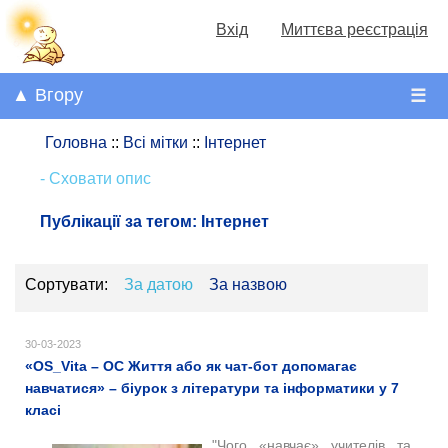
Вхід
Миттєва реєстрація
▲ Вгору
☰
Головна
::
Всі мітки
::
Інтернет
- Сховати опис
Публікації за тегом:
Інтернет
Сортувати:
За датою
За назвою
30-03-2023
«OS_Vita – ОС Життя або як чат-бот допомагає
навчатися» – біурок з літератури та інформатики у 7
класі
"Чого «навчає» учителів та