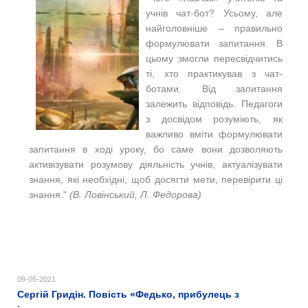
учнів чат-бот? Усьому, але
найголовніше – правильно
формулювати запитання. В
цьому змогли пересвідчитись
ті, хто практикував з чат-
ботами. Від запитання
залежить відповідь. Педагоги
з досвідом розуміють, як
важливо вміти формулювати
запитання в ході уроку, бо саме вони дозволяють
активізувати розумову діяльність учнів, актуалізувати
знання, які необхідні, щоб досягти мети, перевірити ці
знання."
(В. Ловінський, Л. Федорова)
09-05-2021
Сергій Гридін. Повість «Федько, прибулець з