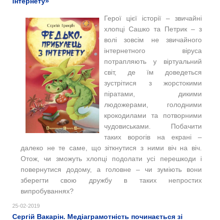
інтернету»
Герої цієї історії – звичайні
хлопці Сашко та Петрик – з
волі зовсім не звичайного
інтернетного віруса
потрапляють у віртуальний
світ, де їм доведеться
зустрітися з жорстокими
піратами, дикими
людожерами, голодними
крокодилами та потворними
чудовиськами. Побачити
таких ворогів на екрані –
далеко не те саме, що зіткнутися з ними віч на віч.
Отож, чи зможуть хлопці подолати усі перешкоди і
повернутися додому, а головне – чи зуміють вони
зберегти свою дружбу в таких непростих
випробуваннях?
25-02-2019
Сергій Вакарін. Медіаграмотність починається зі