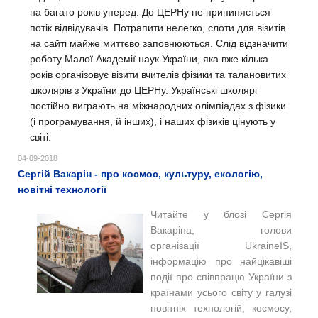
на багато років уперед. До ЦЕРНу не припиняється
потік відвідувачів. Потрапити нелегко, слоти для візитів
на сайті майже миттєво заповнюються.
Слід відзначити
роботу Малої Академії наук України, яка вже кілька
років організовує візити вчителів фізики та талановитих
школярів з України до ЦЕРНу. Українські школярі
постійно виграють на міжнародних олімпіадах з фізики
(і програмування, й інших), і наших фізиків цінують у
світі.
04-09-2018
Сергій Вакарін - про космос, культуру, екологію,
новітні технології
Читайте у блозі Сергія
Вакаріна, голови
організації UkraineIS,
інформацію про найцікавіші
події про співпрацю України з
країнами усього світу у галузі
новітніх технологій, космосу,