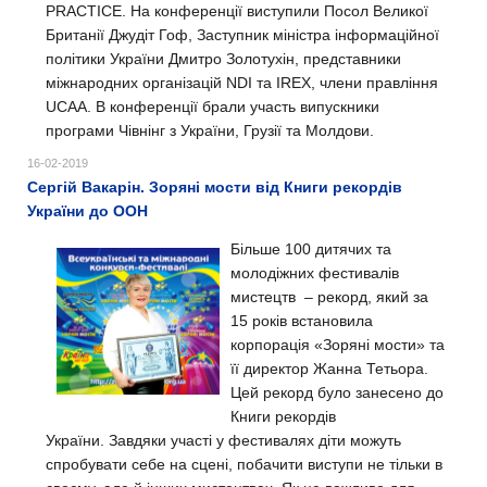
PRACTICE. На конференції виступили Посол Великої
Британії Джудіт Гоф, Заступник міністра інформаційної
політики України Дмитро Золотухін, представники
міжнародних організацій NDI та IREX, члени правління
UCAA. В конференції брали участь випускники
програми Чівнінг з України, Грузії та Молдови.
16-02-2019
Сергій Вакарін. Зоряні мости від Книги рекордів
України до ООН
Більше 100 дитячих та
молодіжних фестивалів
мистецтв – рекорд, який за
15 років встановила
корпорація «Зоряні мости» та
її директор Жанна Тетьора.
Цей рекорд було занесено до
Книги рекордів
України.
Завдяки участі у фестивалях діти можуть
спробувати себе на сцені, побачити виступи не тільки в