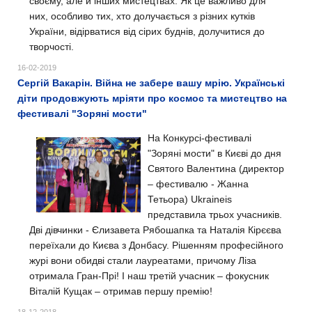
своєму, але й інших мистецтвах. Як це важливо для
них, особливо тих, хто долучається з різних кутків
України, відірватися від сірих буднів, долучитися до
творчості.
16-02-2019
Сергій Вакарін. Війна не забере вашу мрію. Українські
діти продовжують мріяти про космос та мистецтво на
фестивалі "Зоряні мости"
На Конкурсі-фестивалі
"Зоряні мости" в Києві до дня
Святого Валентина (директор
– фестивалю - Жанна
Тетьора) Ukraineis
представила трьох учасників.
Дві дівчинки - Єлизавета Рябошапка та Наталія Кірєєва
переїхали до Києва з Донбасу. Рішенням професійного
журі вони обидві стали лауреатами, причому Ліза
отримала Гран-Прі! І наш третій учасник – фокусник
Віталій Кущак – отримав першу премію!
18-12-2018