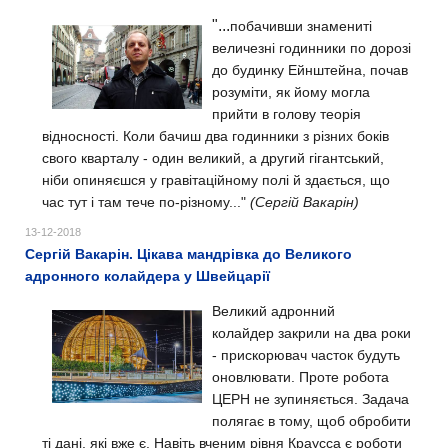
"...
побачивши знамениті
величезні годинники по дорозі
до будинку Ейнштейна, почав
розуміти, як йому могла
прийти в голову теорія
відносності. Коли бачиш два годинники з різних боків
свого кварталу - один великий, а другий гігантський,
ніби опиняєшся у гравітаційному полі й здається, що
час тут і там тече по-різному..."
(Сергій Вакарін)
13-12-2018
Сергій Вакарін. Цікава мандрівка до Великого
адронного колайдера у Швейцарії
Великий адронний
колайдер закрили на два роки
- прискорювач часток будуть
оновлювати. Проте робота
ЦЕРН не зупиняється. Задача
полягає в тому, щоб обробити
ті дані, які вже є. Навіть вченим рівня Краусса є роботи