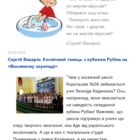
усі жертви вірусові?
Обізвався наш козак:
- Помирать мені ніяк.
Ми і живі, і здорові,
ми не жертви вірусові!"
(Сергій Вакарін)
24-03-2019
Сергій Вакарін. Космічний танець з кубиком Рубіка на
«Весняному зорепаді»
"
Чим у космічній школі
Корольова №36 займаються
учні Леоніда Каденюка? Ось,
наприклад, вони змагаються
на швидкість складання
кубика Рубіка! Важливо, що
школа підтримує в учнях цю
іскру творчого змагання, яка йде від українського
космонавта. А ще в них є театральна студія.
Починаючи з тижня Каденюка, я не перестаю