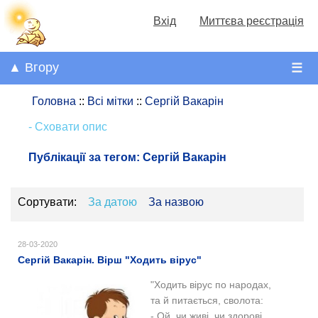
Вхід
Миттєва реєстрація
▲ Вгору
☰
Головна
::
Всі мітки
::
Сергій Вакарін
- Сховати опис
Публікації за тегом:
Сергій Вакарін
Сортувати:
За датою
За назвою
28-03-2020
Сергій Вакарін. Вірш "Ходить вірус"
"Ходить вірус по народах,
та й питається, сволота:
- Ой, чи живі, чи здорові