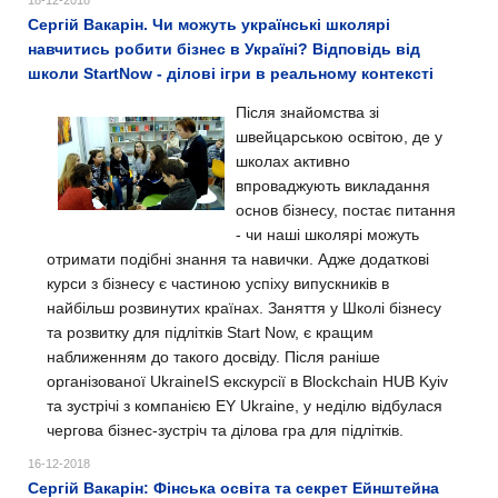
Сергій Вакарін. Чи можуть українські школярі
навчитись робити бізнес в Україні? Відповідь від
школи StartNow - ділові ігри в реальному контексті
Після знайомства зі
швейцарською освітою, де у
школах активно
впроваджують викладання
основ бізнесу, постає питання
- чи наші школярі можуть
отримати подібні знання та навички. Адже додаткові
курси з бізнесу є частиною успіху випускників в
найбільш розвинутих країнах. Заняття у Школі бізнесу
та розвитку для підлітків Start Now, є кращим
наближенням до такого досвіду. Після раніше
організованої UkraineIS екскурсії в Blockchain HUB Kyiv
та зустрічі з компанією EY Ukraine, у неділю відбулася
чергова бізнес-зустріч та ділова гра для підлітків.
16-12-2018
Сергій Вакарін: Фінська освіта та секрет Ейнштейна