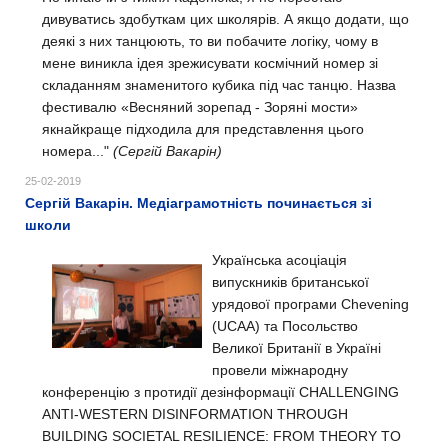
дивуватись здобуткам цих школярів. А якщо додати, що
деякі з них танцюють, то ви побачите логіку, чому в
мене виникла ідея зрежисувати космічний номер зі
складанням знаменитого кубика під час танцю. Назва
фестивалю «Весняний зорепад - Зоряні мости»
якнайкраще підходила для представлення цього
номера..."
(Сергій Вакарін)
25-02-2019
Сергій Вакарін. Медіаграмотність починається зі
школи
Українська асоціація
випускників британської
урядової програми Chevening
(UCAA) та Посольство
Великої Британії в Україні
провели міжнародну
конференцію з протидії дезінформації CHALLENGING
ANTI-WESTERN DISINFORMATION THROUGH
BUILDING SOCIETAL RESILIENCE: FROM THEORY TO