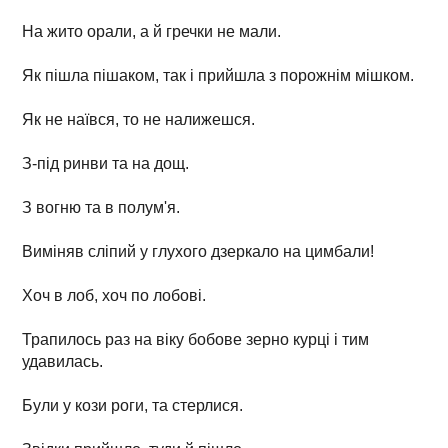
На жито орали, а й гречки не мали.
Як пішла пішаком, так і прийшла з порожнім мішком.
Як не наївся, то не налижешся.
З-під ринви та на дощ.
З вогню та в полум'я.
Виміняв сліпий у глухого дзеркало на цимбали!
Хоч в лоб, хоч по лобові.
Трапилось раз на віку бобове зерно курці і тим
удавилась.
Були у кози роги, та стерлися.