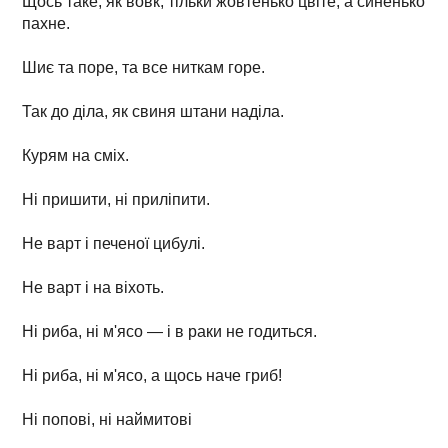
Щось таке, як вовк, тільки жовтенько цвіте, а синенько
пахне.
Шиє та поре, та все ниткам горе.
Так до діла, як свиня штани наділа.
Курям на сміх.
Ні пришити, ні приліпити.
Не варт і печеної цибулі.
Не варт і на віхоть.
Ні риба, ні м'ясо — і в раки не годиться.
Ні риба, ні м'ясо, а щось наче гриб!
Ні попові, ні наймитові