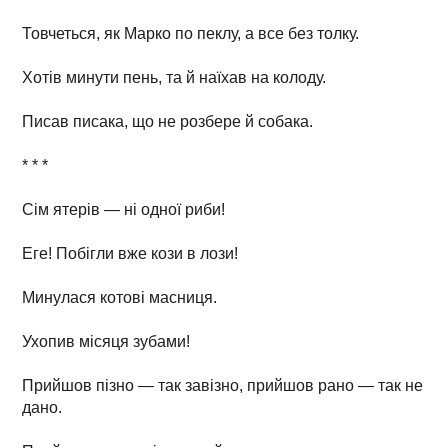
Товчеться, як Марко по пеклу, а все без толку.
Хотів минути пень, та й наїхав на колоду.
Писав писака, що не розбере й собака.
* * *
Сім ятерів — ні одної риби!
Еге! Побігли вже кози в лози!
Минулася котові масниця.
Ухопив місяця зубами!
Прийшов пізно — так завізно, прийшов рано — так не
дано.