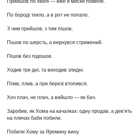
Прийшов по хвилі — вже й миски помили.
По бороді текло, а в рот не попало.
З чим прийшов, з тим пішов.
Пішов по шерсть, а вернувся стрижений.
Пішов без підошов.
Ходив три дні, та виходив злидні.
Плив, плив, а при березі втопився.
Хоч плач, не плач, а вийшло — як бач.
Заробив, як Хома на качалках: одну продав, а дев'ять
на плечах баби побили.
Побили Хому за Яремину вину.