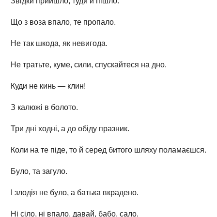
Звідки прийшло, туди й пішло.
Що з воза впало, те пропало.
Не так шкода, як невигода.
Не тратьте, куме, сили, спускайтеся на дно.
Куди не кинь — клин!
З калюжі в болото.
Три дні ходні, а до обіду празник.
Коли на те піде, то й серед битого шляху поламаєшся.
Було, та загуло.
І злодія не було, а батька вкрадено.
Ні сіло, ні впало, давай, бабо, сало.