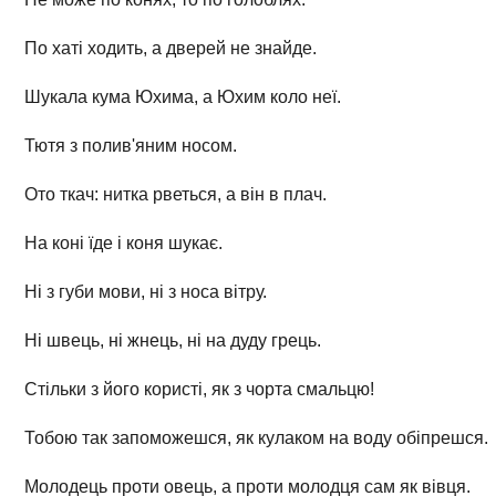
По хаті ходить, а дверей не знайде.
Шукала кума Юхима, а Юхим коло неї.
Тютя з полив'яним носом.
Ото ткач: нитка рветься, а він в плач.
На коні їде і коня шукає.
Ні з губи мови, ні з носа вітру.
Ні швець, ні жнець, ні на дуду грець.
Стільки з його користі, як з чорта смальцю!
Тобою так запоможешся, як кулаком на воду обіпрешся.
Молодець проти овець, а проти молодця сам як вівця.