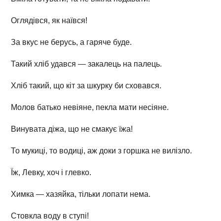
Оглядівся, як наївся!
За вкус не берусь, а гаряче буде.
Такий хліб удався — закалець на палець.
Хліб такий, що кіт за шкурку би сховався.
Молов батько невіяне, пекла мати несіяне.
Винувата діжа, що не смакує їжа!
То мукиці, то водиці, аж доки з горшка не вилізло.
Їж, Левку, хоч і глевко.
Химка — хазяйка, тільки лопати нема.
Стовкла воду в ступі!