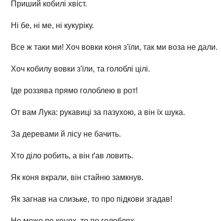
Приший кобилі хвіст.
Ні бе, ні ме, ні кукуріку.
Все ж таки ми! Хоч вовки коня з'їли, так ми воза не дали.
Хоч кобилу вовки з'їли, та голоблі цілі.
Іде роззява прямо голоблею в рот!
От вам Лука: рукавиці за пазухою, а він їх шука.
За деревами й лісу не бачить.
Хто діло робить, а він ґав ловить.
Як коня вкрали, він стайню замкнув.
Як загнав на слизьке, то про підкови згадав!
Не може по конях, то по голоблях.