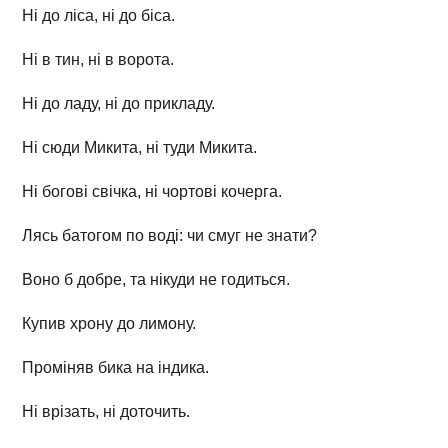
Ні до ліса, ні до біса.
Ні в тин, ні в ворота.
Ні до ладу, ні до прикладу.
Ні сюди Микита, ні туди Микита.
Ні богові свічка, ні чортові кочерга.
Лясь батогом по воді: чи смуг не знати?
Воно б добре, та нікуди не годиться.
Купив хрону до лимону.
Проміняв бика на індика.
Ні врізать, ні доточить.