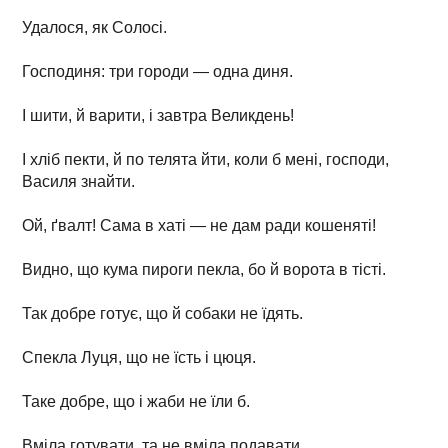
Удалося, як Солосі.
Господиня: три городи — одна диня.
І шити, й варити, і завтра Великдень!
І хліб пекти, й по телята йти, коли б мені, господи,
Василя знайти.
Ой, ґвалт! Сама в хаті — не дам ради кошеняті!
Видно, що кума пироги пекла, бо й ворота в тісті.
Так добре готує, що й собаки не їдять.
Спекла Луця, що не їсть і цюця.
Таке добре, що і жаби не їли б.
Вміла готувати, та не вміла подавати.