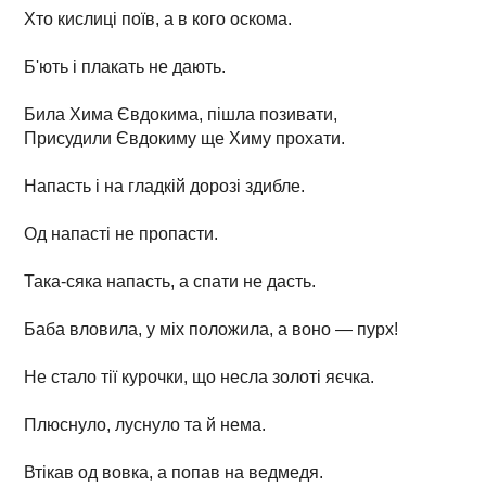
Хто кислиці поїв, а в кого оскома.
Б'ють і плакать не дають.
Била Хима Євдокима, пішла позивати,
Присудили Євдокиму ще Химу прохати.
Напасть і на гладкій дорозі здибле.
Од напасті не пропасти.
Така-сяка напасть, а спати не дасть.
Баба вловила, у міх положила, а воно — пурх!
Не стало тії курочки, що несла золоті яєчка.
Плюснуло, луснуло та й нема.
Втікав од вовка, а попав на ведмедя.