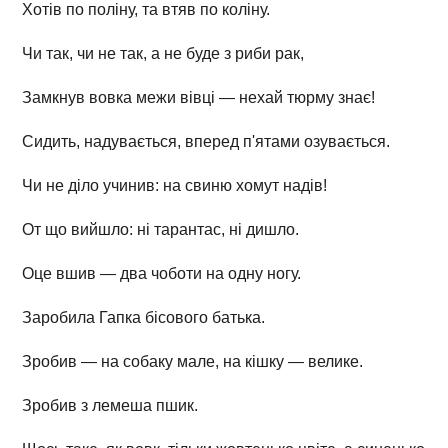
Хотів по поліну, та втяв по коліну.
Чи так, чи не так, а не буде з риби рак,
Замкнув вовка межи вівці — нехай тюрму знає!
Сидить, надувається, вперед п'ятами озувається.
Чи не діло учинив: на свиню хомут надів!
От що вийшло: ні тарантас, ні дишло.
Оце вшив — два чоботи на одну ногу.
Заробила Гапка бісового батька.
Зробив — на собаку мале, на кішку — велике.
Зробив з лемеша пшик.