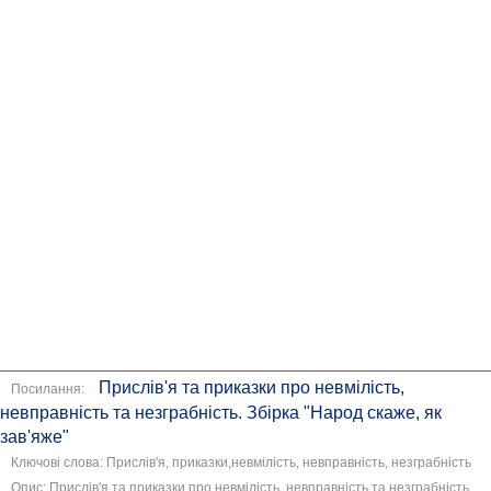
Прислів'я та приказки про невмілість,
Посилання:
невправність та незграбність. Збірка "Народ скаже, як
зав'яже"
Ключові слова: Прислів'я, приказки,невмілість, невправність, незграбність
Опис: Прислів'я та приказки про невмілість, невправність та незграбність.