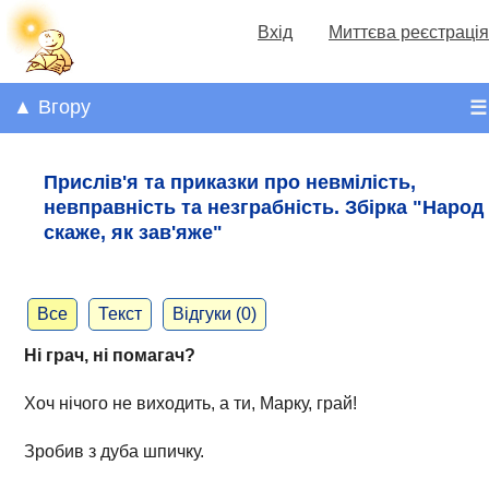
Вхід
Миттєва реєстрація
▲ Вгору
☰
Прислів'я та приказки про невмілість,
невправність та незграбність. Збірка "Народ
скаже, як зав'яже"
Все
Текст
Відгуки (0)
Ні грач, ні помагач?
Хоч нічого не виходить, а ти, Марку, грай!
Зробив з дуба шпичку.