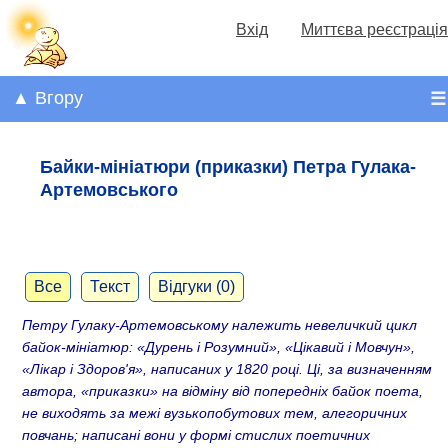
Вхід
Миттєва реєстрація
▲ Вгору
☰
Байки-мініатюри (приказки) Петра Гулака-
Артемовського
Все
Текст
Відгуки (0)
Петру Гулаку-Артемовському належить невеличкий цикл
байок-мініатюр: «Дурень і Розумний», «Цікавий і Мовчун»,
«Лікар і Здоров'я», написаних у 1820 році. Ці, за визначенням
автора, «приказки» на відміну від попередніх байок поета,
не виходять за межі вузькопобутових тем, алегоричних
повчань; написані вони у формі стислих поетичних