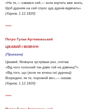
«На те,— озвався сей,— коли кортить вже знать,
Щоб дурням на сей спрос цур дурнів відвічать».
(Харків, 1.12.1820)
*****
Петро Гулак-Артемовський
ЦІКАВИЙ І МОВЧУН
(Приказка)
Цікавий, Мовчуна зустрівши раз, спитав:
«Від чого голосний так дзвін той на дзвіниці?»
«Від того, що (коли не втнеш сеї дурниці)
Всередині, як ти, порожній він»,— сказав.
(Харків, 1.12.1820)
*****
Петро Гулак-Артемовський