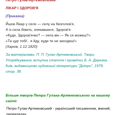
ЛІКАР І ЗДОРОВ'Я
(Приказка)
Йшов Лікар у село — селу на безголов'я,
А із села біжить, злякавшися, Здоров'я:
«Куди, Здоров'ячко? — пита він.— Як ся можеш?»
«Та цур тобі!.. я йду, куди ти не заходиш!»
(Харків, 1.12.1820)
За матеріалами: П. П. Гулак-Артемовський. Твори.
Упорядкування, вступна стаття і примітки Б. А. Деркача.
Київ, видавництво художньої літератури "Дніпро", 1978,
стор. 38.
Більше творів Петра Гулака-Артемовського на нашому
сайті:
Петро Гулак-Артемовський - український письменник, вчений,
перекладач